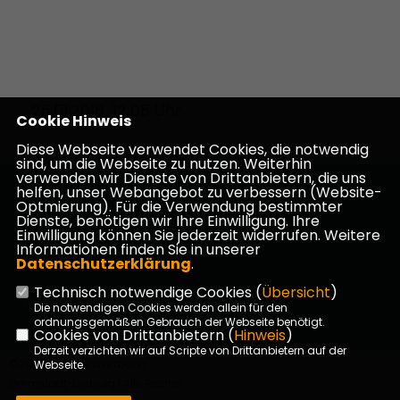
26.01.2018, 12:08 Uhr
Cookie Hinweis
Diese Webseite verwendet Cookies, die notwendig
sind, um die Webseite zu nutzen. Weiterhin
verwenden wir Dienste von Drittanbietern, die uns
helfen, unser Webangebot zu verbessern (Website-
Homepage des CDU Kreisverbandes Darmstadt-
Optmierung). Für die Verwendung bestimmter
Dieburg
Dienste, benötigen wir Ihre Einwilligung. Ihre
Einwilligung können Sie jederzeit widerrufen. Weitere
Informationen finden Sie in unserer
Datenschutzerklärung
.
Technisch notwendige Cookies (
Übersicht
)
Impressum
Datenschutz
Kontakt
Die notwendigen Cookies werden allein für den
ordnungsgemäßen Gebrauch der Webseite benötigt.
Cookies von Drittanbietern (
Hinweis
)
Derzeit verzichten wir auf Scripte von Drittanbietern auf der
©2026 CDU Kreisverband
Webseite.
Darmstadt-Dieburg | Alle Rechte