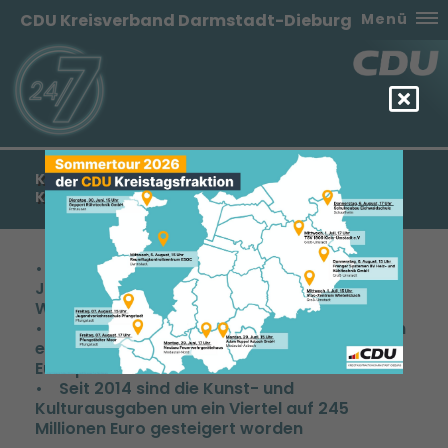
CDU Kreisverband Darmstadt-Dieburg
Menü
KARIN WOLFF MDL: WISSENSCHAFTS- UND
KULTURLAND HESSEN AUF RICHTIGEM KURS
• Hessen investiert in den kommenden
Jahren mehr als 6 Milliarden Euro in
Wissenschaft und Kultur
• Grundbudget der hessischen Hochschulen
erreicht Rekordhöhe von rund 1,7 Milliarden
Euro pro Jahr
• Seit 2014 sind die Kunst- und
Kulturausgaben um ein Viertel auf 245
Millionen Euro gesteigert worden