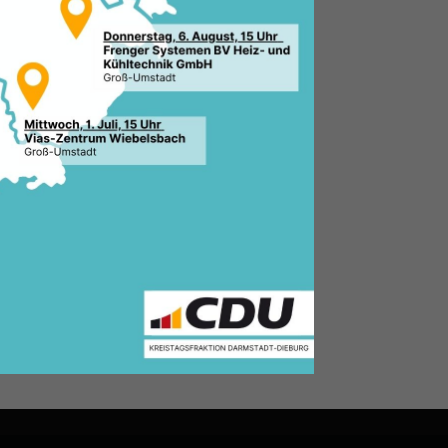
s von wirtschafts- und
 Gewerbetreibenden,
wortlich Tätigen in Wirtschaft