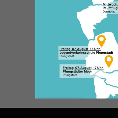
Die Mittelstands- und Wirtsch
gesellschaftspolitisch intere
Angehörige der freien Berufe, 
und Verwaltung.
Vorsitzender:
Peter Seeger
Kontakt über die CDU Geschäft
Weitere Informationen finden S