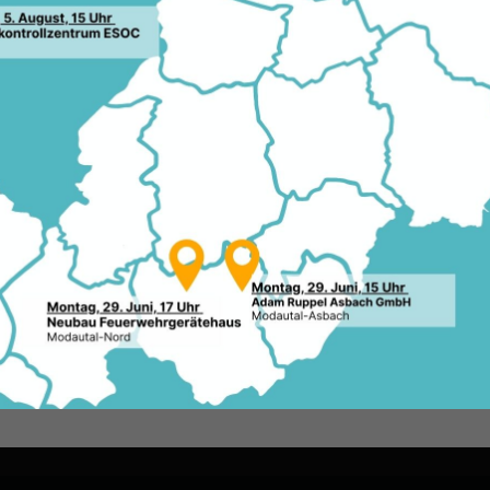
aftsunion ist der organisatorische Zusammenschlus
ssierten Personen, insbesondere von Unternehmern,
Landwirten und Leitenden Angestellten sowie verant
sstelle:
Kontakt
ie auch unter
www.mit-dadi.de