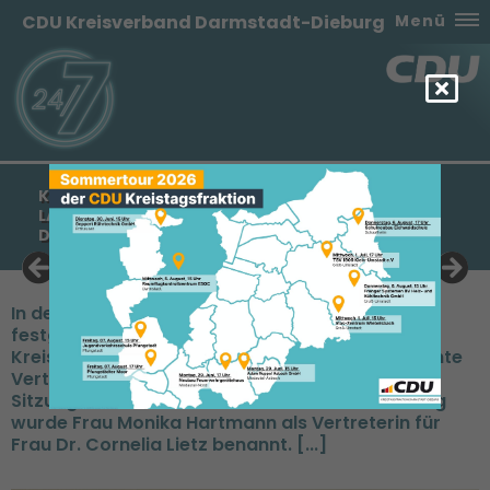
CDU Kreisverband Darmstadt-Dieburg
Menü
KONSTITUIERTE SITZUNG DES
LANDESVORSTANDES UNTER LEITUNG VON FRAU
DIANA STOLZ
In der ersten Sitzung wurden die Kooptationen
festgelegt. Eingeladen sind unter anderem alle
Kreisvorsitzende oder deren namentlich benannte
Vertreterin des Kreisverbandes. In der internen
Sitzung des Kreisverbandes Darmstadt-Dieburg
wurde Frau Monika Hartmann als Vertreterin für
Frau Dr. Cornelia Lietz benannt. [...]