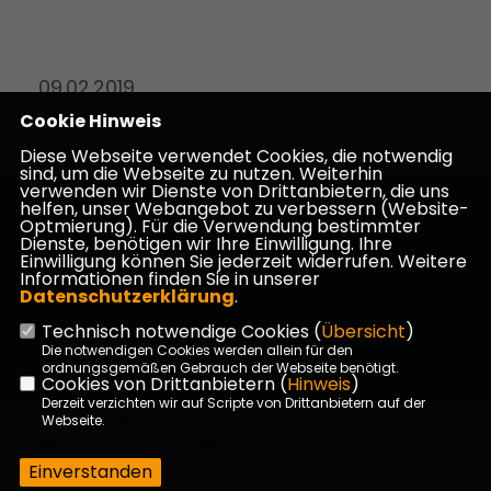
09.02.2019
Cookie Hinweis
Diese Webseite verwendet Cookies, die notwendig
sind, um die Webseite zu nutzen. Weiterhin
verwenden wir Dienste von Drittanbietern, die uns
helfen, unser Webangebot zu verbessern (Website-
Homepage des CDU Kreisverbandes Darmstadt-
Optmierung). Für die Verwendung bestimmter
Dieburg
Dienste, benötigen wir Ihre Einwilligung. Ihre
Einwilligung können Sie jederzeit widerrufen. Weitere
Informationen finden Sie in unserer
Datenschutzerklärung
.
Technisch notwendige Cookies (
Übersicht
)
Impressum
Datenschutz
Kontakt
Die notwendigen Cookies werden allein für den
ordnungsgemäßen Gebrauch der Webseite benötigt.
Cookies von Drittanbietern (
Hinweis
)
Derzeit verzichten wir auf Scripte von Drittanbietern auf der
©2026 CDU Kreisverband
Webseite.
Darmstadt-Dieburg | Alle Rechte
vorbehalten.
Einverstanden