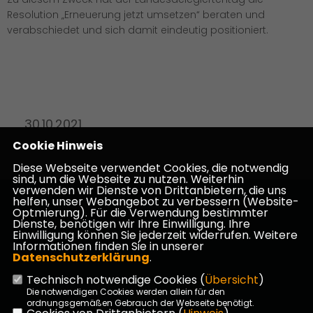
Resolution „Erneuerung jetzt umsetzen“ beraten und
verabschiedet und sich damit eindeutig positioniert.
30.10.2021
Cookie Hinweis
Diese Webseite verwendet Cookies, die notwendig
sind, um die Webseite zu nutzen. Weiterhin
verwenden wir Dienste von Drittanbietern, die uns
helfen, unser Webangebot zu verbessern (Website-
Homepage des CDU Kreisverbandes Darmstadt-
Optmierung). Für die Verwendung bestimmter
Dieburg
Dienste, benötigen wir Ihre Einwilligung. Ihre
Einwilligung können Sie jederzeit widerrufen. Weitere
Informationen finden Sie in unserer
Datenschutzerklärung
.
Technisch notwendige Cookies (
Übersicht
)
Impressum
Datenschutz
Kontakt
Die notwendigen Cookies werden allein für den
ordnungsgemäßen Gebrauch der Webseite benötigt.