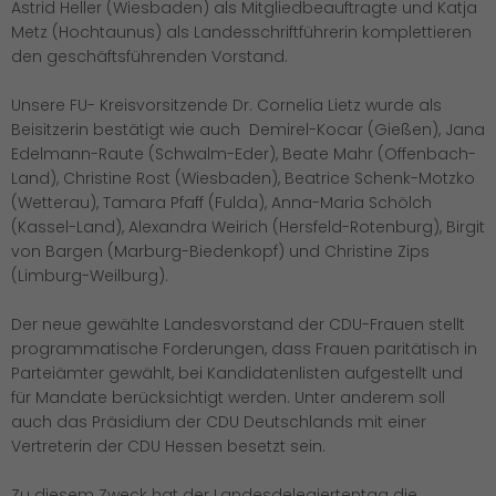
Astrid Heller (Wiesbaden) als Mitgliedbeauftragte und Katja
Metz (Hochtaunus) als Landesschriftführerin komplettieren
den geschäftsführenden Vorstand.
Unsere FU- Kreisvorsitzende Dr. Cornelia Lietz wurde als
Beisitzerin bestätigt wie auch Demirel-Kocar (Gießen), Jana
Edelmann-Raute (Schwalm-Eder), Beate Mahr (Offenbach-
Land), Christine Rost (Wiesbaden), Beatrice Schenk-Motzko
(Wetterau), Tamara Pfaff (Fulda), Anna-Maria Schölch
(Kassel-Land), Alexandra Weirich (Hersfeld-Rotenburg), Birgit
von Bargen (Marburg-Biedenkopf) und Christine Zips
(Limburg-Weilburg).
Der neue gewählte Landesvorstand der CDU-Frauen stellt
programmatische Forderungen, dass Frauen paritätisch in
Parteiämter gewählt, bei Kandidatenlisten aufgestellt und
für Mandate berücksichtigt werden. Unter anderem soll
auch das Präsidium der CDU Deutschlands mit einer
Vertreterin der CDU Hessen besetzt sein.
Zu diesem Zweck hat der Landesdelegiertentag die