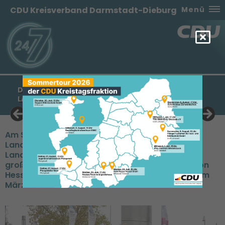
CDU Kreisverband Darmstadt-Dieburg
Menü
DR. CORNELIA LIETZ ERNEUT IN DEN FU-
LANDESVORSTAND GEWÄHLT
Am Samstag, den 30.10.2021 trat der
Landesdelegiertentag zur Neuwahl des
Landesvorstandes zusammen. Es war die erste
große Präsenzveranstaltung für die Frauen Union
Hessen seit dem Beginn der Corona-Pandemie im
März 2020.