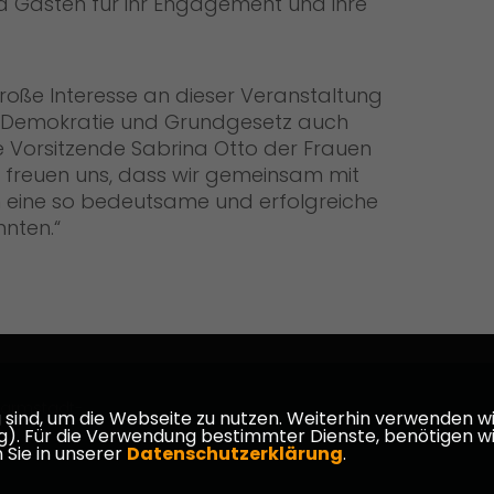
und Gästen für ihr Engagement und ihre
oße Interesse an dieser Veranstaltung
a Demokratie und Grundgesetz auch
ie Vorsitzende Sabrina Otto der Frauen
 freuen uns, dass wir gemeinsam mit
 eine so bedeutsame und erfolgreiche
nten.“
armstadt-
ind, um die Webseite zu nutzen. Weiterhin verwenden wir 
ür die Verwendung bestimmter Dienste, benötigen wir Ihr
 Sie in unserer
Datenschutzerklärung
.