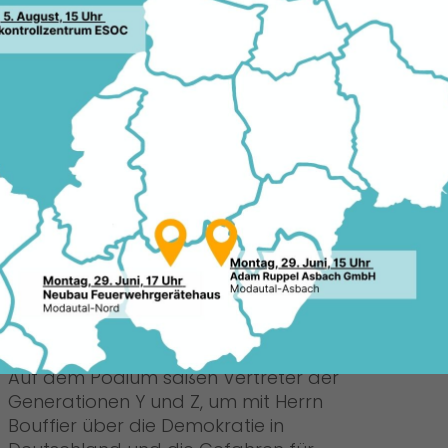
fier, die am 6. Juni 2024 im Schloss
ttfand. Über 100 Besucherinnen und
sionsrunde teil, die im Rahmen des 75.
organisiert wurde.
Im Mittelpunkt stand die Frage, ob das
Grundgesetz auch nach 75 Jahren
weiterhin ein Garant dafür ist, dass
unsere freiheitlich-demokratischen
Rechte nicht missbraucht werden
können. Besonderes Augenmerk lag
auf der Herausforderung, unsere
Verfassung gegenüber rechtem und
linkem Populismus zu schützen.
Auf dem Podium saßen Vertreter der
Generationen Y und Z, um mit Herrn
Bouffier über die Demokratie in