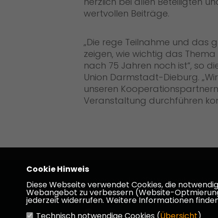
herzlich bei allen Beteiligten 
wertvollen Beiträge.
Die rege Teilnahme und das gr
zeigen, wie wichtig das Them
nach 75 Jahren noch ist“, so d
Union Darmstadt-Dieburg. „Wir
unseren Kooperationspartnern
Veranstaltung durchführen kon
Cookie Hinweis
Homepage des CDU Kreisverbandes D
Diese Webseite verwendet Cookies, die notwendig s
Dieburg
Webangebot zu verbessern (Website-Optmierung). F
jederzeit widerrufen. Weitere Informationen finden
Technisch notwendige Cookies (
Übersicht
)