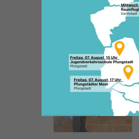
des Landes Hessen, Volker Bouf
Heiligenberg in Jugenheim sta
Besucher nahmen an der Diskus
Jubiläums des Grundgesetzes 