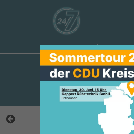
Aktuelles
Über uns
Ve
VERANSTALT
GRUNDGESET
Die Frauen Union Darmstadt-Di
Erfolg der Veranstaltung mit 