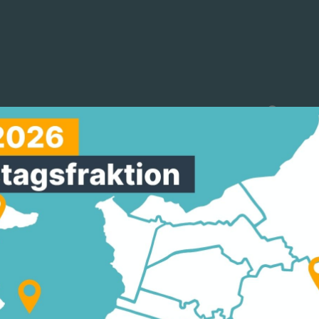
reinigungen
Arbeitskreise
Mitmachen
UNG ZUM 75. JUBILÄ
ZES
eburg freut sich über den großen
17.0
dem langjährigen Ministerpräsidenten