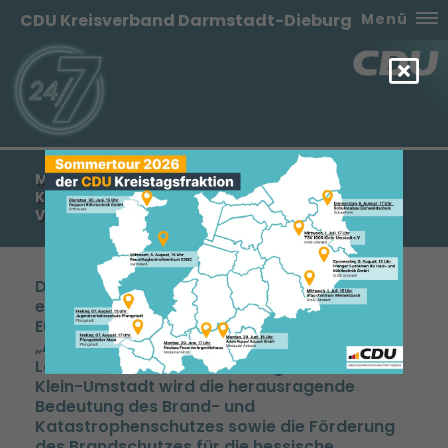
CDU Kreisverband Darmstadt-Dieburg
Menü
MANFRED PENTZ MDL: FREIWILLIGE FEUERWEHR
KLEIN-UMSTADT ERHÄLT ZUWENDUNG IN HÖHE
VON 500 EURO
Die Freiwillige Feuerwehr Klein-Umstadt
erhält eine Zuwendung in Höhe von 500,00
Euro aus der Zuwendung aus Landesmitteln.
An der finanziellen Zuwendung aus
Landesmitteln für die Freiwillige Feuerwehr
Klein-Umstadt wird die herausragende
Bedeutung des Brand- und
Katastrophenschutzes sowie die Förderung
des Brandschutzes für die hessische