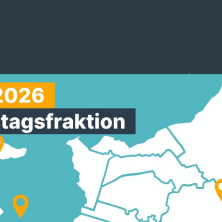
reinigungen
Arbeitskreise
Mitmachen
TZ MDL: FUSSBALL-S
 MOSBACH ERHÄLT 50
 Mosbach erhält eine Zuwendung in
07.0
insarbeit.