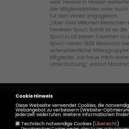
viele Vereine in Hessen weiterh
der Mitgliedszahlen oder auch 
für den Verein engagieren.
Über zwei Millionen Menschen b
Vereinen Sport. Somit ist es d
Sport in all seinen Facetten zu
Sport-Verein 1928 Mosbach bie
unterschiedliche Altersgruppe
Mitglieder. Ich freue mich da
Unterstützung“, erklärt Manfre
Cookie Hinweis
Homepage des CDU Kreisverbandes D
Diese Webseite verwendet Cookies, die notwendig s
Dieburg
Webangebot zu verbessern (Website-Optmierung). F
jederzeit widerrufen. Weitere Informationen finden
Technisch notwendige Cookies (
Übersicht
)
Die notwendigen Cookies werden allein für den ordnungsge