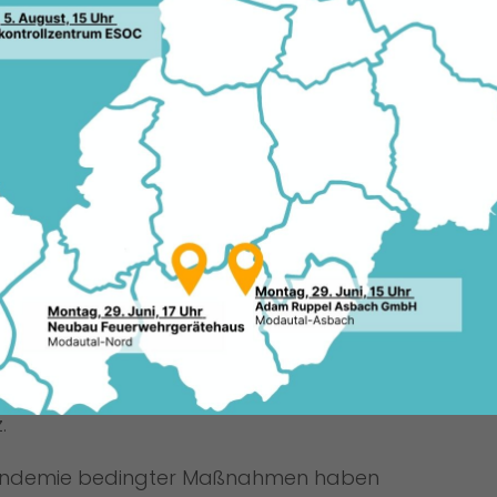
Die Sportförderung ist ein wichtiges
Anliegen der CDU und der hessischen
Landesregierung. Wir freuen uns sehr,
dass der Fußball-Sport-Verein 1928
Mosbach nun monetäre Unterstützung
erhält. Die Vereine vor Ort sind aber
nicht nur für die Sportförderung enorm
wichtig, sondern auch maßgeblich für
den gesellschaftlichen Zusammenhalt.
Deshalb ist es unsere Aufgabe sie
optimal auszustatten und wann immer
 die Menschen in Hessen weiterhin den
chaft in unseren hessischen Vereinen
tagsabgeordnete und Generalsekretär
.
 Pandemie bedingter Maßnahmen haben