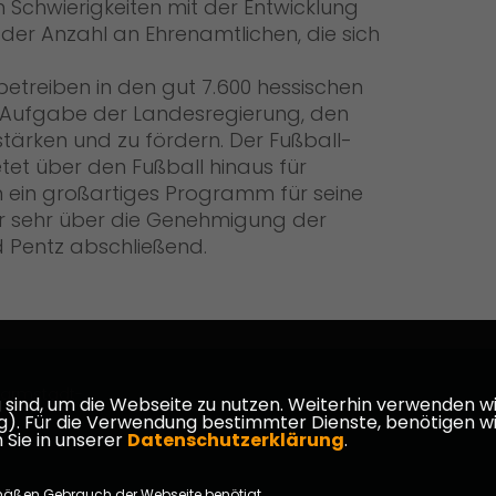
in Schwierigkeiten mit der Entwicklung
der Anzahl an Ehrenamtlichen, die sich
etreiben in den gut 7.600 hessischen
ie Aufgabe der Landesregierung, den
 stärken und zu fördern. Der Fußball-
tet über den Fußball hinaus für
n ein großartiges Programm für seine
her sehr über die Genehmigung der
d Pentz abschließend.
armstadt-
ind, um die Webseite zu nutzen. Weiterhin verwenden wir 
ür die Verwendung bestimmter Dienste, benötigen wir Ihr
 Sie in unserer
Datenschutzerklärung
.
mäßen Gebrauch der Webseite benötigt.