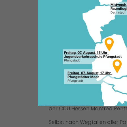
Foto: Tobias Koch
möglich zu unterstützen. Damit
Zusammenhalt und die Gemeins
erleben können“, so der Land
der CDU Hessen Manfred Pentz
Selbst nach Wegfallen aller