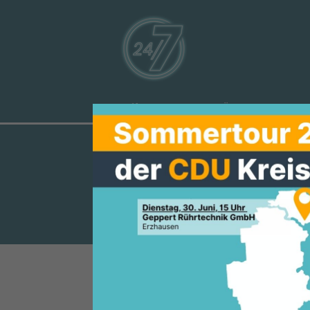
Aktuelles
Über uns
Ve
MANFRED PEN
EREIN 1928
Der Fußball-Sport-Verein 1928
Höhe von 500 Euro für die Vere