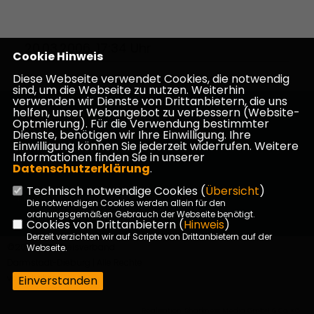
20.03.2006, 17:34 Uhr
Cookie Hinweis
Diese Webseite verwendet Cookies, die notwendig
sind, um die Webseite zu nutzen. Weiterhin
verwenden wir Dienste von Drittanbietern, die uns
helfen, unser Webangebot zu verbessern (Website-
Homepage des CDU Kreisverbandes Darmstadt-
Optmierung). Für die Verwendung bestimmter
Dieburg
Dienste, benötigen wir Ihre Einwilligung. Ihre
Einwilligung können Sie jederzeit widerrufen. Weitere
Informationen finden Sie in unserer
Datenschutzerklärung
.
Technisch notwendige Cookies (
Übersicht
)
Impressum
Datenschutz
Kontakt
Die notwendigen Cookies werden allein für den
ordnungsgemäßen Gebrauch der Webseite benötigt.
Cookies von Drittanbietern (
Hinweis
)
Derzeit verzichten wir auf Scripte von Drittanbietern auf der
©2026 CDU Kreisverband
Webseite.
Darmstadt-Dieburg | Alle Rechte
vorbehalten.
Einverstanden
Realisation: Sharkness Media GmbH & Co. KG