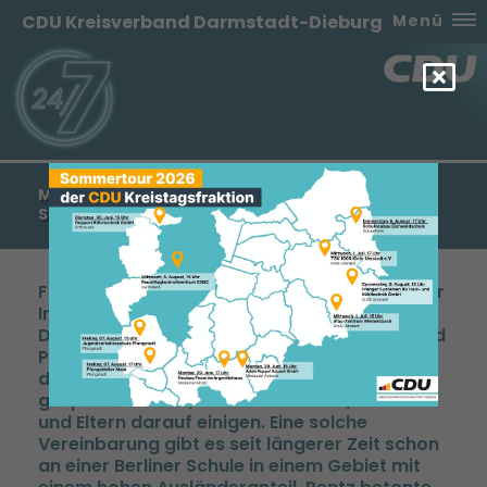
CDU Kreisverband Darmstadt-Dieburg
Menü
MANFRED PENTZ: DEUTSCH AUCH AUF DEN
SCHULHÖFEN IM LANDKREIS DA-DI
Freiwillige Vereinbarung wie in Berlin dient der
Integration und dem Schulerfolg der Kinder
Der Kreisvorsitzende der CDU-DA-DI Manfred
Pentz, schlägt vor, dass auf den Schulhöfen
des Landkreises künftig nur Deutsch
gesprochen wird, wenn sich Lehrer, Schüler
und Eltern darauf einigen. Eine solche
Vereinbarung gibt es seit längerer Zeit schon
an einer Berliner Schule in einem Gebiet mit