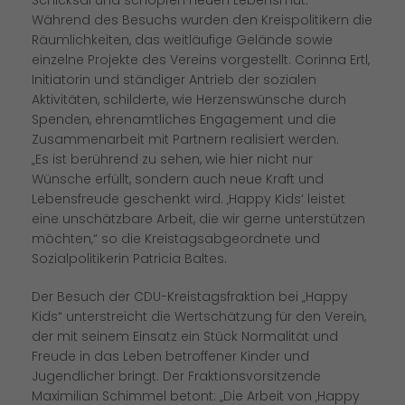
Schicksal und schöpfen neuen Lebensmut.
Während des Besuchs wurden den Kreispolitikern die
Räumlichkeiten, das weitläufige Gelände sowie
einzelne Projekte des Vereins vorgestellt. Corinna Ertl,
Initiatorin und ständiger Antrieb der sozialen
Aktivitäten, schilderte, wie Herzenswünsche durch
Spenden, ehrenamtliches Engagement und die
Zusammenarbeit mit Partnern realisiert werden.
Es ist berührend zu sehen, wie hier nicht nur
Wünsche erfüllt, sondern auch neue Kraft und
Lebensfreude geschenkt wird. ‚Happy Kids‘ leistet
eine unschätzbare Arbeit, die wir gerne unterstützen
möchten,“ so die Kreistagsabgeordnete und
Sozialpolitikerin Patricia Baltes.
Der Besuch der CDU-Kreistagsfraktion bei „Happy
Kids“ unterstreicht die Wertschätzung für den Verein,
der mit seinem Einsatz ein Stück Normalität und
Freude in das Leben betroffener Kinder und
Jugendlicher bringt. Der Fraktionsvorsitzende
Maximilian Schimmel betont: „Die Arbeit von ‚Happy