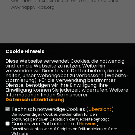
Mehr über die Arbeit des Vereins erfahren Sie unter
www.happy-kids.org
.
11.04.2025, 12:27 Uhr
Cookie Hinweis
Diese Webseite verwendet Cookies, die notwendig
sind, um die Webseite zu nutzen. Weiterhin
verwenden wir Dienste von Drittanbietern, die uns
helfen, unser Webangebot zu verbessern (Website-
Homepage des CDU Kreisverbandes Darmstadt-
Optmierung). Für die Verwendung bestimmter
Dieburg
Dienste, benötigen wir Ihre Einwilligung. Ihre
Einwilligung können Sie jederzeit widerrufen. Weitere
Informationen finden Sie in unserer
Datenschutzerklärung
.
Technisch notwendige Cookies (
Übersicht
)
Impressum
Datenschutz
Kontakt
Die notwendigen Cookies werden allein für den
ordnungsgemäßen Gebrauch der Webseite benötigt.
Cookies von Drittanbietern (
Hinweis
)
Derzeit verzichten wir auf Scripte von Drittanbietern auf der
©2026 CDU Kreisverband
Webseite.