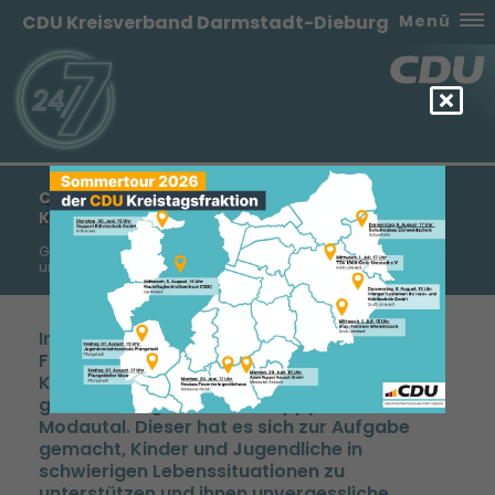
CDU Kreisverband Darmstadt-Dieburg
Menü
CDU-KREISTAGSFRAKTION BESUCHT „HAPPY
KIDS“
Großes Lob für engagierte Arbeit zum Wohle eingeschränkter
und kranker Kinder!
Im Rahmen einer auswärtigen
Fraktionssitzung besuchte die CDU-
Kreistagsfraktion im letzten Sommer den
gemeinnützigen Verein „Happy Kids“ in
Modautal. Dieser hat es sich zur Aufgabe
gemacht, Kinder und Jugendliche in
schwierigen Lebenssituationen zu
unterstützen und ihnen unvergessliche