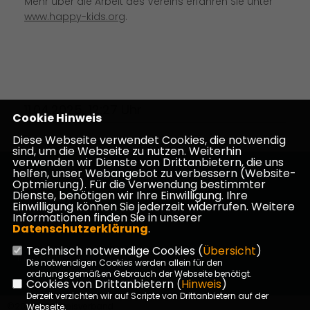
Mehr über die Arbeit des Vereins erfahren Sie unter
www.happy-kids.org
.
11.04.2025, 12:27 Uhr
Cookie Hinweis
Diese Webseite verwendet Cookies, die notwendig
sind, um die Webseite zu nutzen. Weiterhin
verwenden wir Dienste von Drittanbietern, die uns
helfen, unser Webangebot zu verbessern (Website-
Homepage des CDU Kreisverbandes Darmstadt-
Optmierung). Für die Verwendung bestimmter
Dieburg
Dienste, benötigen wir Ihre Einwilligung. Ihre
Einwilligung können Sie jederzeit widerrufen. Weitere
Informationen finden Sie in unserer
Datenschutzerklärung
.
Technisch notwendige Cookies (
Übersicht
)
Impressum
Datenschutz
Kontakt
Die notwendigen Cookies werden allein für den
ordnungsgemäßen Gebrauch der Webseite benötigt.
Cookies von Drittanbietern (
Hinweis
)
Derzeit verzichten wir auf Scripte von Drittanbietern auf der
©2026 CDU Kreisverband
Webseite.