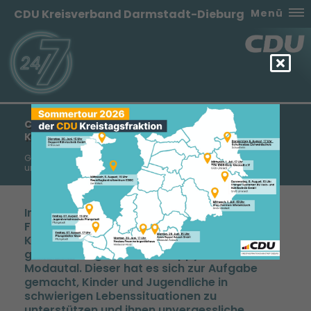
CDU Kreisverband Darmstadt-Dieburg
Menü
CDU-KREISTAGSFRAKTION BESUCHT „HAPPY
KIDS“
Großes Lob für engagierte Arbeit zum Wohle eingeschränkter
und kranker Kinder!
Im Rahmen einer auswärtigen
Fraktionssitzung besuchte die CDU-
Kreistagsfraktion im letzten Sommer den
gemeinnützigen Verein „Happy Kids“ in
Modautal. Dieser hat es sich zur Aufgabe
gemacht, Kinder und Jugendliche in
schwierigen Lebenssituationen zu
unterstützen und ihnen unvergessliche