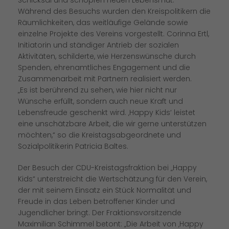
Schicksal und schöpfen neuen Lebensmut.
Während des Besuchs wurden den Kreispolitikern die
Räumlichkeiten, das weitläufige Gelände sowie
einzelne Projekte des Vereins vorgestellt. Corinna Ertl,
Initiatorin und ständiger Antrieb der sozialen
Aktivitäten, schilderte, wie Herzenswünsche durch
Spenden, ehrenamtliches Engagement und die
Zusammenarbeit mit Partnern realisiert werden.
Es ist berührend zu sehen, wie hier nicht nur
Wünsche erfüllt, sondern auch neue Kraft und
Lebensfreude geschenkt wird. ‚Happy Kids‘ leistet
eine unschätzbare Arbeit, die wir gerne unterstützen
möchten,“ so die Kreistagsabgeordnete und
Sozialpolitikerin Patricia Baltes.
Der Besuch der CDU-Kreistagsfraktion bei „Happy
Kids“ unterstreicht die Wertschätzung für den Verein,
der mit seinem Einsatz ein Stück Normalität und
Freude in das Leben betroffener Kinder und
Jugendlicher bringt. Der Fraktionsvorsitzende
Maximilian Schimmel betont: „Die Arbeit von ‚Happy