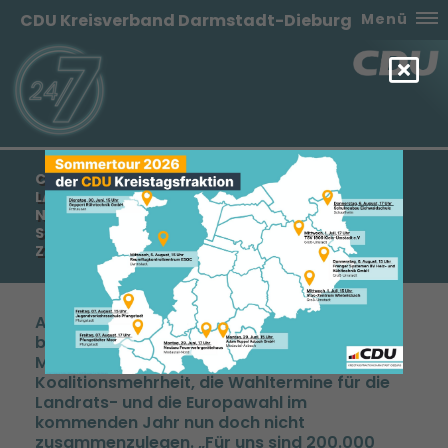
CDU Kreisverband Darmstadt-Dieburg
Menü
CDU DARMSTADT-DIEBURG KRITISIERT
LANDRATSWAHLTERMIN – NICHT
NACHVOLLZIEHBARE VERSCHWENDUNG VON
STEUERGELDERN – PENTZ: CDU-KANDIDAT WIRD
ZEITNAH PRÄSENTIERT
Als „unsinnig und nicht nachvollziehbar“
bezeichnete der CDU-Kreisvorsitzende
Manfred Pentz die Entscheidung der
Koalitionsmehrheit, die Wahltermine für die
Landrats- und die Europawahl im
kommenden Jahr nun doch nicht
zusammenzulegen. „Für uns sind 200.000