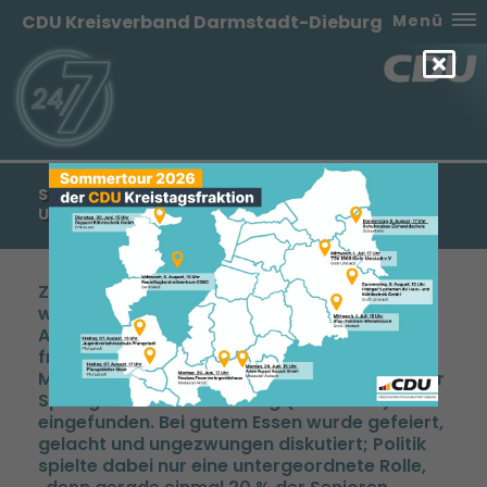
CDU Kreisverband Darmstadt-Dieburg
Menü
SOMMERFESTE DER SENIOREN UNION IN DIEBURG
UND WEITERSTADT VOLLER ERFOLG
Zahlreiche Mitglieder der Senioren Union
waren der Einladung ihres Kreisvorsitzen
Albert Henrich gefolgt und hatten sich zum
fröhlichen Beisammensein in der Dieburger
Mörsmühle (Ostkreis) bzw. der Weiterstädter
Sportgaststätte Aulenberg (Westkreis)
eingefunden. Bei gutem Essen wurde gefeiert,
gelacht und ungezwungen diskutiert; Politik
spielte dabei nur eine untergeordnete Rolle,