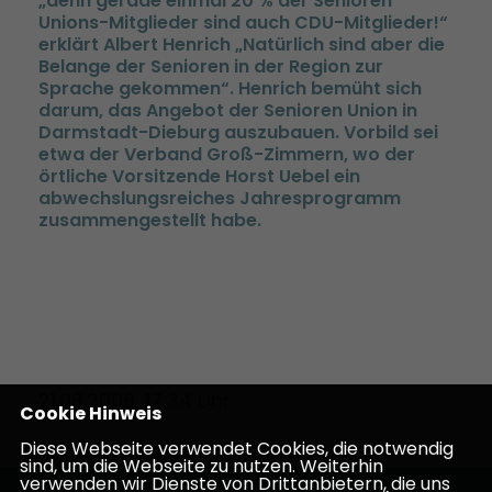
denn gerade einmal 20 % der Senioren
Unions-Mitglieder sind auch CDU-Mitglieder!“
erklärt Albert Henrich „Natürlich sind aber die
Belange der Senioren in der Region zur
Sprache gekommen“. Henrich bemüht sich
darum, das Angebot der Senioren Union in
Darmstadt-Dieburg auszubauen. Vorbild sei
etwa der Verband Groß-Zimmern, wo der
örtliche Vorsitzende Horst Uebel ein
abwechslungsreiches Jahresprogramm
zusammengestellt habe.
21.08.2008, 17:34 Uhr
Cookie Hinweis
Diese Webseite verwendet Cookies, die notwendig
sind, um die Webseite zu nutzen. Weiterhin
verwenden wir Dienste von Drittanbietern, die uns