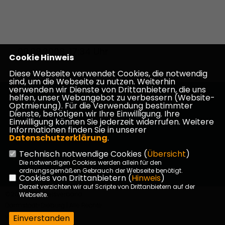
09.08.2008, 17:34 Uhr
Cookie Hinweis
Diese Webseite verwendet Cookies, die notwendig
sind, um die Webseite zu nutzen. Weiterhin
verwenden wir Dienste von Drittanbietern, die uns
helfen, unser Webangebot zu verbessern (Website-
Homepage des CDU Kreisverbandes Darmstadt-
Optmierung). Für die Verwendung bestimmter
Dieburg
Dienste, benötigen wir Ihre Einwilligung. Ihre
Einwilligung können Sie jederzeit widerrufen. Weitere
Informationen finden Sie in unserer
Datenschutzerklärung
.
Technisch notwendige Cookies (
Übersicht
)
Impressum
Datenschutz
Kontakt
Die notwendigen Cookies werden allein für den
ordnungsgemäßen Gebrauch der Webseite benötigt.
Cookies von Drittanbietern (
Hinweis
)
Derzeit verzichten wir auf Scripte von Drittanbietern auf der
©2026 CDU Kreisverband
Webseite.
Darmstadt-Dieburg | Alle Rechte
vorbehalten.
Einverstanden