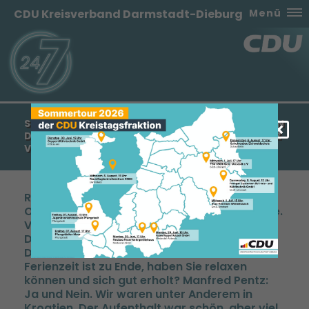
CDU Kreisverband Darmstadt-Dieburg
Menü
SOMMERINTERVIEW MIT DEM KREISVORSITZENDEN
DER CDU-DARMSTADT-DIEBURG MANFRED PENTZ
VOM 09. AUGUST 2008
Redaktion: dadi-online. dadi-online ist ein Onlineangebot des Portals www.cdu-dadi.de. Vertrieb durch den CDU-Kreisverband Darmstadt-Dieburg, Steubenplatz 12, 64293 Darmstadt. dadi-online: Herr Pentz, die Ferienzeit ist zu Ende, haben Sie relaxen können und sich gut erholt? Manfred Pentz: Ja und Nein. Wir waren unter Anderem in Kroatien. Der Aufenthalt war schön, aber viel zu kurz. Und als wir wieder hier waren, da ging es schon los: Termine, Presseerklärungen, Sitzungen. Nur gut, dass noch Grillfeste und private Feste anstanden. Die haben mir in diesem Jahr sehr gut gefallen. Das Grillfest der Senioren Union in Erzhausen war ein absolutes Highlight. dadi-online: Wie läuft es denn in ihrer alten Heimat? Manfred Pentz: Warum alte Heimat? Ich bin zwar ein Einwandererkind, meine Heimat ist aber die Bundesrepublik Deutschland. Im Übrigen bin ich in Darmstadt geboren. Aber danke der Nachfrage. In Kroatien sind die positiven Entwicklungen bei jedem Besuch deutlich zu spüren. dadi-online: Manfred Pentz. Der Name klingt eigentlich gar nicht ehemalig jugoslawisch. Manfred Pentz: Und doch ist es so. Mein Vater ist Donauschwabe, daher der deutsche Nachname und meine Mutter ist Kroatin. dadi-online: Direkt nach Ihrer Rückkehr aus dem Urlaub haben Sie sich mit dem Hessischen Ministerpräsidenten Roland Koch getroffen. Was gab es denn so wichtiges zu bereden, dass Sie für zwei Stunden die Köpfe zusammengesteckt haben? Manfred Pentz: Nun, Sie und ich stecken in dieser Interviewsituation ja auch nicht die Köpfe zusammen. Sie sitzen mir in Ihrem Stuhl gegenüber und machen sich Notizen. So war es auch in Wiesbaden. dadi-online: … ach, wer von Ihnen beiden hat sich Notizen gemacht? Manfred Pentz: (lacht). Nein, das bezog sich auf die Gesprächssituation. Mitgeschrieben hat keiner von uns und unsere Stimmen waren vernehmlich. Es gibt ja nichts zu tuscheln. Die Lage ist wie sie ist. Der Zirkus Ypsilanti arbeitet an einem Auftritt der besonderen Art: Gefährlicher Sprung aus höchster Höhe, ganz ohne Fangnetz. Ob die SPD-Landesvorsitzende diese Übung politisch überlebt, das werden wir sehen. Die Annäherung von SPD und Linken wird aber in diesen Tagen vollzogen, dessen bin ich mir sicher. dadi-online: Langsam. Wie ist denn die Lage? Gehen wir die Szenarien einzeln durch. Ist eine Jamaika-Koalition gar keine realisierbare Option mehr? Manfred Pentz: Nein, und wahrscheinlich hat es diese Option zu keinem Zeitpunkt gegeben. Die jetzt handelnden Akteure sind in den vergangenen 15 Jahren permanent aufeinander losgegangen. Heute sind die Dauergegner von einst so schnell nicht in der Lage zusammenzuarbeiten. Man mag es beklagen, so ist es aber. dadi-online: Eine große Koalition? Manfred Pentz: Diese Kombination ist eher denkbar, aber unwahrscheinlich. Frau Ypsilanti stellt Bedingungen auf, die in der von ihr favorisierten Form niemals Grundlage eines gemeinsam getragenen Regierungsprogramms sein können. dadi-online: Nun stellen wir uns vor, Frau Ypsilanti wäre zur Ministerpräsidentin gewählt worden. Frau Metzger bliebe oder verließe die Fraktion. CDU und FDP gerieten somit in die Opposition. Nach fast 10 Jahren Regierungsbeteiligung und zwischenzeitlicher absoluter Mehrheit wäre die CDU wieder da, wo die Partei zwischen 1991 und 1999 und vor 1987 schon stand. Manfred Pentz: Leider ja. Der CDU-Landtagsfraktion käme die Aufgabe zu, sich neu zu orientieren. Also alles das zu tun, was mit Oppositionsarbeit in Verbindung gebracht wird. Ein undankbares Geschäft ist das, Oppositionsbänke sind immer hart. Und wenn es dann doch so käme, dann müssten wir vom ersten Tag an unseren Job machen. Das wäre unsere Pflicht. Wir müssen vom ersten Tag an klar die Alternativen formulieren. Wie wird es denn sein? Der Haushalt wird geplündert, der Flughafenausbau wäre gefährdet, die Innere Sicherheit rückt deutlich in den Hintergrund und die Einheitsschule kommt. Kurz und gut: Alles das, was in den letzten Jahren mühsam aufgebaut worden ist, wird innerhalb von Monaten wieder eingerissen. Diese Fehlentwicklung in Hessen müssten wir als Opposition immer wieder transparent machen. dadi-online: Und falls Frau Ypsilanti nicht gewählt würde? Manfred Pentz: Dann sind Neuwahlen im Juni 2009, am Europawahl- und Landratswahltermin, wahrscheinlich. dadi-online: Warum nicht früher? Manfred Pentz: Wir sollten Kosten sparen und Wahltermine, wo immer möglich, zusammenlegen. dadi-online: Der Europawahlkampf würde durch den Landtagswahlkampf nicht überlagert? Manfred Pentz: Wir brauchen in Hessen stabile parlamentarische Mehrheiten. Diesen Wahlkampf würde die CDU-Hessen besonders motiviert bestreiten. Dessen bin ich mir absolut sicher und freue mich schon jetzt bei dem Gedanken, dass der Wahlkampf wieder losgeht. dadi-online: Der CDU-Spitzenkandidat hieße Roland Koch? Manfred Pentz: Ich hoffe es sehr und gehe davon aus. dadi-online: Politischen Beobachtern fällt auf, dass Sie nicht in den Chor derer einstimmen, die die Linken mit eher traditionellen Mitteln bekämpfen. Das Wort Links in Verbindung mit der Buchstabenkombination DDR war von Ihnen im Zusammenhang noch nicht zu hören oder zu lesen. Manfred Pentz: Und das aus gutem Grund. Der gebetsmühlenartig vorgetragene Hinweis darauf, dass Kommunisten in die Landtage einzögen und diese Entwicklung vor dem Hintergrund der deutschen DDR-Vergangenheit verwerflich sei, ist historisch betrachtet absolut legitim. Diese Einschätzung hilft uns aber bei der Bewältigung des Problems überhaupt nicht weiter. Ein verschwindend geringer Anteil derer, die in den alten Bundesländern die Linke wählen, wünschen sich Verhältnisse wie in der DDR. Die Funktionäre der Linken sind da anders gestrickt, da gibt es noch Mauer-Enthusiasten, aber: Die Wählerinnen und Wähler dieser Partei sind enttäuschte Sozialdemokraten, Alt-Linke mit nun neuer Heimat und als solche bezeichnete Protestwähler. Und diese Protestwähler stellen Fragen an die Politik, die wir ihnen offensichtlich nicht adäquat beantworten können. Da helfen Zornesausbrüche und Verweise auf die DDR überhaupt nicht weiter. Es geht doch um etwas völlig anderes: Da sollen Denkzettel verpasst werden. Da sollen die Parteien von SPD, Grünen, über FDP hin zu CDU und CSU eine Botschaft empfangen: Wir trauen Euch allen nicht mehr! Das hat mit der DDR nun wirklich nichts zu tun. dadi-online: Womit hat es also zu tun? Mit der taktischen Ausrichtung der SPD? Manfred Pentz: Es hat sicherlich zu tun mit der taktischen Ausrichtung der SPD. Diese Partei hat sich nie gegenüber den Linken abgrenzen wollen, dazu ist der linke SPD-Flügel zu mächtig und wird innerparteilich zu sehr gefürchtet. Aber hauptsächlich hat es zweitens damit zu tun, dass sich Protestwähler alleingelassen fühlen und empfinden, in der Politik kein Sprachrohr zu haben. dadi-online: Sie sind Kreisvorsitzender. Erreichen Sie denn die Menschen? Sind Sie ein Sprachrohr für die Interessen der fragenden Menschen? Manfred Pentz: Nun, ich höre den Menschen immer dort zu, wo ich sie treffe. Klar. Aber Menschen zu erreichen wird nicht leichter, ganz im Gegenteil. Und nicht in allen Fällen können wir erwarten, dass die Bürgerinnen und Bürger unsere Erklärungen dankend annehmen. Ein Beispiel: Die gestiegenen Kosten für Energie. Während meines Urlaubes ist eine kroatische Bürgerin auf mich zugekommen und fragte mich, wie es denn in Deutschland zu einer derartigen Erhöhung der Gaspreise hat kommen können. Ich konnte der Dame sagen: Das ist das Ergebnis einer ordnungspolitisch katastrophalen Entwicklung. Kein Wettbewerb, daraus resultieren hohe Preise - recht einfach. Die Dame gab sich damit zufrieden. Aber, und das ist der Unterschied: Wenn mir in Deutschland eine Bürgerin dieselbe Frage stellt, und ich dann sage, dass es ordnungspolitische Fehler in der Vergangenheit gegeben hat, dann dreht die Dame mir den Rücken zu und sagt: Sie und Ihre Leute, Sie sind doch selbst daran schuld! Ihr habt es doch so gewollt oder geduldet. Und aus dieser Geschichte komme ich nicht unbeschadet raus. Wenn in dieser Phase die Linke populistisch, allerdings als unverbraucht wirkende Kraft daherkommt und einen Energiesozialtarif fordert, dann habe ich als Kreisvorsitzender einer Volkspartei einen schweren Stand. Das hat nun wirklich nichts mit der DDR und Kommunisten zu tun. Das hat damit zu tun, dass ich mich aus ordnungspolitischer Sicht gegen die Einführung eines solchen Tarifes ausspreche. Ergo: Die Linke kommt als Gralshüterin der Interessen der Bürger daher und ich schlicht als jemand, der diese Interessen mit Füssen tritt. dadi-online: Für welchen Weg der Auseinandersetzung mit der Linken plädieren Sie? Sie kennen diese Partei in Form von Kreistagskollegen. Manfred Pentz: Sehr richtig. Man kennt sie. Und genau weil ich weiß, wie die vorgehen, genau aus diesem Grunde scheue ich keine Auseinandersetzung. Ein Beispiel aus der aktuellen Kreispolitik: Wir haben im Moment eine stürmische Debatte um den Senio-Verband. Diese aktuellen Probleme sind nicht erst seit drei Jahren akut. Alles hat angefangen mit der Gersprenz GmbH und einem unsäglichen Geschäftsführer ohne ausreichende Aufsicht. Jetzt sind wir über Parteigrenzen hinweg bemüht, den Senio-Verband zu retten. dadi-online: Und was machen die Linken in dieser Frage? Manfred Pentz: Angst schüren, politische Scheinanträge formulieren, für die Kreispolitik irrelevante Resolutionen in den Kreistag hineinbrüllen und keinen politischen Klamauk auslassen. Die Kollegen der Linken stehen nicht in der Verantwortung. Die wollen gar nicht verantwortlich handeln, die wollen Effekte zu Ihren Gunsten erzielen. Das ist der Lafontainsche Ungeist, der Einzug gehalten hat. Wir sind als Parteien in Darmstadt-Dieburg einer sachlichen Auseinandersetzung verpflichtet. Die CDU-Fraktion hat einen klaren Fahrplan entwickelt. Wir beobachten die Sanierungsmaßnahmen bis Ende des Jahres kritisch und werden dann über die weitere Vorgehensweise entscheiden. Für mich steht ordnungspolitisch auß