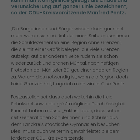
kann man wohl gelinde gesagt als Chaos und
Verunsicherung auf ganzer Linie bezeichnen“,
so der CDU-Kreisvorsitzende Manfred Pentz.
Die Bürgerinnen und Bürger wissen doch gar nicht
mehr woran sie sind. Auf der einen Seite präsentieren
die Schuldezernenten eine ‚Region ohne Grenzen’,
die sie mit einer Grafik belegen, die viele Grenzen
aufzeigt; auf der anderen Seite rudern sie schon
wieder zurück und ordnen Mühltal, nach heftigen
Protesten der Mühltaler Bürger, einer anderen Region
zu. Warum dies notwendig ist, wenn die Region doch
keine Grenzen hat, frage ich mich wirklich“, so Pentz.
Festzustellen sei, dass auch weiterhin die freie
Schulwahl sowie die größtmögliche Durchlässigkeit
Priorität haben müsse. „Fakt ist doch, dass schon
seit Generationen Schülerinnen und Schüler aus
dem Landkreis städtische Gymnasien besuchen.
Dies muss auch weiterhin gewährleistet bleiben“,
fordert der CDU-Kreisvorsitzende.