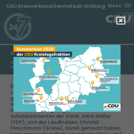
CDU Kreisverband Darmstadt-Dieburg
Menü
NEUORDNUNG DER SCHULLANDSCHAFT
Manfred Pentz: „Neue Plätze an städtischen Gymnasien
schaffen“ – „Chaos muss ein Ende haben“
Erstmals wollen die Stadt Darmstadt und der
Landkreis Darmstadt-Dieburg einen
gemeinsamen Schulentwicklungsplan
aufstellen. „Was bisher dabei rausgekommen
ist, oder anders gesagt, was die
Schuldezernenten der Stadt, Dierk Molter
(FDP), und des Landkreises, Christel
Fleischmann (Grüne), damit gemacht haben,