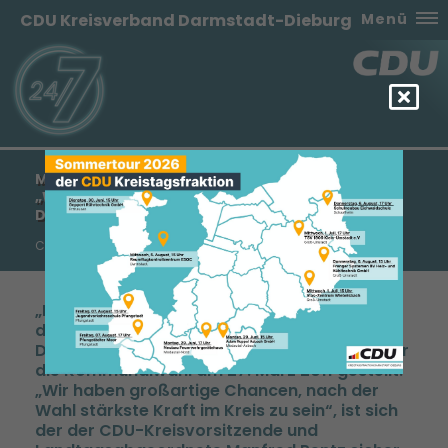
CDU Kreisverband Darmstadt-Dieburg
Menü
MANFRED PENTZ: „WIR WERDEN ES SCHAFFEN“ –
WIR WERDEN STÄRKSTE KRAFT IM LANDKREIS
DARMSTADT-DIEBURG“
CDU beschließt Programm zur Kommunalwahl
Die Chance für Darmstadt-Dieburg“ - unter
dieses Motto hat der CDU Kreisverband
Darmstadt-Dieburg seine Wahlkampagne für
die Kommunalwahl am 27. März 2011 gestellt.
Wir haben großartige Chancen, nach der
Wahl stärkste Kraft im Kreis zu sein“, ist sich
der der CDU-Kreisvorsitzende und