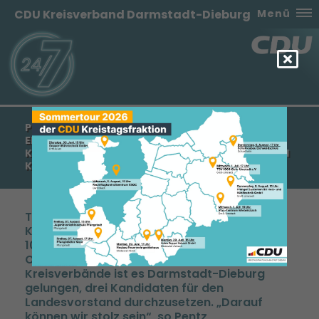
CDU Kreisverband Darmstadt-Dieburg
Menü
PENTZ: „WIR KÖNNEN STOLZ SEIN!“ - VOLLER
ERFOLG AUF CDU-LANDESPARTEITAG –
KREISVERBAND DARMSTADT-DIEBURG KANN DREI
KANDIDATEN DURCHSETZEN
Triumph für Manfred Pentz und den
Kreisverband Darmstadt-Dieburg auf dem
100. Landesparteitag der CDU Hessen in
Offenbach: Als einem der wenigen
Kreisverbände ist es Darmstadt-Dieburg
gelungen, drei Kandidaten für den
Landesvorstand durchzusetzen. „Darauf
können wir stolz sein“, so Pentz,