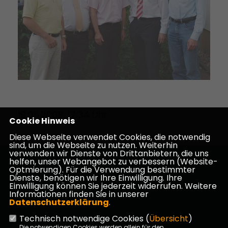
19.05.2008, 17:34 Uhr
Cookie Hinweis
Diese Webseite verwendet Cookies, die notwendig
sind, um die Webseite zu nutzen. Weiterhin
verwenden wir Dienste von Drittanbietern, die uns
helfen, unser Webangebot zu verbessern (Website-
Homepage des CDU Kreisverbandes Darmstadt-
Optmierung). Für die Verwendung bestimmter
Dieburg
Dienste, benötigen wir Ihre Einwilligung. Ihre
Einwilligung können Sie jederzeit widerrufen. Weitere
Informationen finden Sie in unserer
Datenschutzerklärung
.
Technisch notwendige Cookies (
Übersicht
)
Impressum
Datenschutz
Kontakt
Die notwendigen Cookies werden allein für den