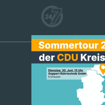
Aktuelles
Über uns
Ve
EVELIN SPYR
BEGRÜSSEN D
ULTUSMINIST
EDIATIONS