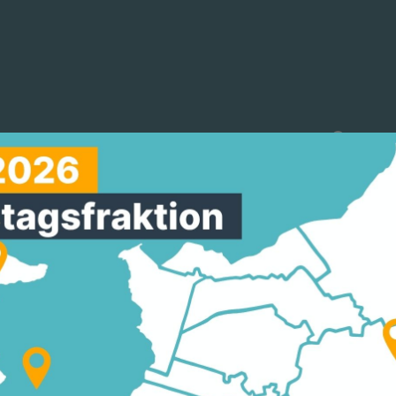
reinigungen
Arbeitskreise
Mitmachen
A UND MANFRED PENT
IE ENTSCHEIDUNG DER
ERIN ZUR EINRICHTUN
VERFAHRENS“