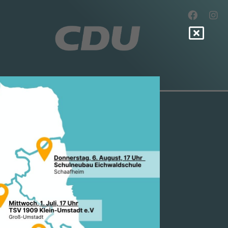
Z MDL: „WIR
 K
G EINES M