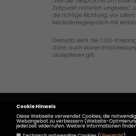
Wie die Gespräche am Ende a
Zeitpunkt natürlich ungewiss“, so
die richtige Richtung, vor allem
Mediationsgespräch mit einbez
Deshalb sieht die CDU-Kreista
dann auch klaren Entscheidun
akzeptieren gilt.
Cookie Hinweis
Homepage des CDU Kreisverbandes D
Diese Webseite verwendet Cookies, die notwendig s
Dieburg
Webangebot zu verbessern (Website-Optmierung). F
jederzeit widerrufen. Weitere Informationen finden
Technisch notwendige Cookies (
Übersicht
)