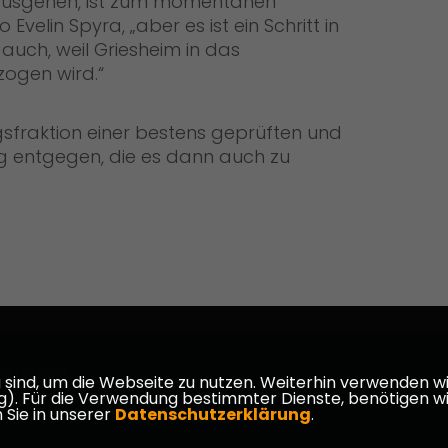
usgehen, ist zum momentanen
 Evelin Spyra, „aber es ist ein Schritt in
 auch, weil Griesheim in das
ogen wird.“
gsfraktion einer bestens geprüften und
g entgegen, die es dann auch zu
armstadt-
ind, um die Webseite zu nutzen. Weiterhin verwenden wir 
ür die Verwendung bestimmter Dienste, benötigen wir Ihr
 Sie in unserer
Datenschutzerklärung
.