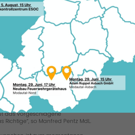
eut sich über das zustande gekommene
11.11
ministerium in Bezug auf die
ühltal.
dkreises Darmstadt-Dieburg bei
ruktiv aufgenommen wurden, zeigt, dass
tierten Entscheidung für die
Darmstadt-Dieburg und in der Stadt
die Fraktionsvorsitzende Evelin Spyra.
den Zahlen zur Schülerentwicklung in
 und damit zu einer gemeinsamen
st das vorgeschlagene
 Richtige“, so Manfred Pentz MdL.