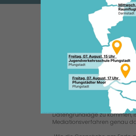
Die CDU-Kreistagsfraktion fr
Gespräch im Hessischen Kultus
Schulentwicklungsplanung in M
Dass die Bemühungen des Lan
Kultusministerin Henzler konst
Frau Henzler an einer sachorien
Schullandschaft im Landkreis 
Darmstadt interessiert ist“, so 
Um die Validität der vorliegen
Mühltal gemeinsam zu prüfen
Datengrundlage zu kommen, i
Mediationsverfahren genau das