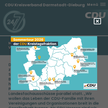
CDU Kreisverband Darmstadt-Dieburg
Menü
MANFRED PENTZ: „CDU HESSEN IST DIE MODERNE
VOLKSPARTEI MIT KLAREM WERTEKOMPASS“
Die CDU-Landesfachausschüsse haben sich
zu ihrer konstituierenden Sitzung in der
Stadthalle in Friedberg getroffen. Nach der
Begrüßung und Einführung durch den
hessischen CDU-Generalsekretär Manfred
Pentz fanden alle Sitzungen der 13
Landesfachausschüsse parallel statt. „Wir
wollen das Leben der CDU-Familie mit ihren
Vereinigungen und Organisationen breit in die