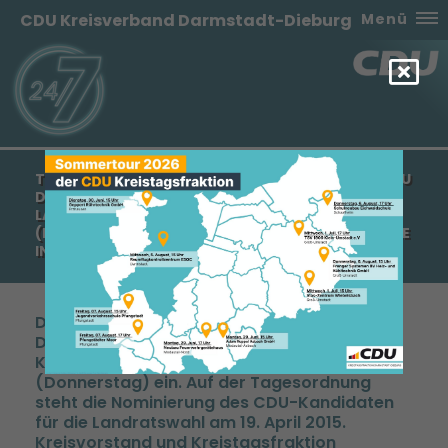
CDU Kreisverband Darmstadt-Dieburg
Menü
TERMINANKÜNDIGUNG: KREISPARTEITAG DER CDU
DARMSTADT-DIEBURG ZUR NOMINIERUNG EINES
LANDRATSKANDIDATEN AM 2. OKTOBER 2014
(DONNERSTAG) UM 19:30 UHR IN DER RÖMERHALLE
IN DIEBURG
Die CDU Darmstadt-Dieburg lädt ihre
Delegierten und Mitglieder herzlich zu ihrem
Kreisparteitag am 2. Oktober 2014
(Donnerstag) ein. Auf der Tagesordnung
steht die Nominierung des CDU-Kandidaten
für die Landratswahl am 19. April 2015.
Kreisvorstand und Kreistagsfraktion