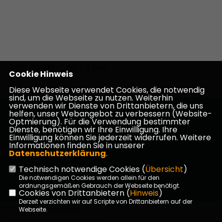
29.09.2014, 08:53 Uhr
Cookie Hinweis
Diese Webseite verwendet Cookies, die notwendig
sind, um die Webseite zu nutzen. Weiterhin
verwenden wir Dienste von Drittanbietern, die uns
helfen, unser Webangebot zu verbessern (Website-
Homepage des CDU Kreisverbandes Darmstadt-
Optmierung). Für die Verwendung bestimmter
Dieburg
Dienste, benötigen wir Ihre Einwilligung. Ihre
Einwilligung können Sie jederzeit widerrufen. Weitere
Informationen finden Sie in unserer
Datenschutzerklärung
.
Technisch notwendige Cookies (
Übersicht
)
Impressum
Datenschutz
Kontakt
Die notwendigen Cookies werden allein für den
ordnungsgemäßen Gebrauch der Webseite benötigt.
Cookies von Drittanbietern (
Hinweis
)
Derzeit verzichten wir auf Scripte von Drittanbietern auf der
©2026 CDU Kreisverband
Webseite.
Darmstadt-Dieburg | Alle Rechte