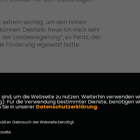
st extrem wichtig, um den hohen
 können. Deshalb freue ich mich sehr
 der Landesregierung“, so Pentz, der
die Förderung eigesetzt hatte.
armstadt-
ind, um die Webseite zu nutzen. Weiterhin verwenden wir 
ür die Verwendung bestimmter Dienste, benötigen wir Ihr
 Sie in unserer
Datenschutzerklärung
.
mäßen Gebrauch der Webseite benötigt.
takt
bseite.