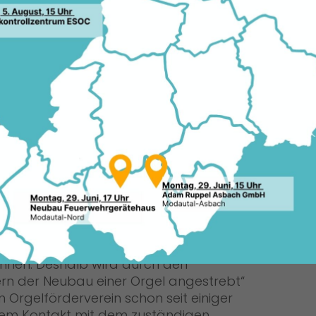
informierte jetzt der örtliche CDU-
 Pentz.
Die Orgel in der Pfarrgemeinde St.
Bartholomäus in Groß-Zimmern ist
durch Materialermüdung,
konzeptionelle und bauliche Mängel
bereits jetzt in Funktion und Klang
eingeschränkt. Es ist absehbar, dass
sich dieses Problem verschärfen wird,
dass künftig Ausfallerscheinungen
deutlicher und gravierender auftreten
werden, und dass die Orgel in einigen
sein wird. „Reparaturmaßnahmen
 ohne damit eine dauerhafte
nnen. Deshalb wird durch den
rn der Neubau einer Orgel angestrebt“
n Orgelförderverein schon seit einiger
gutem Kontakt mit dem zuständigen