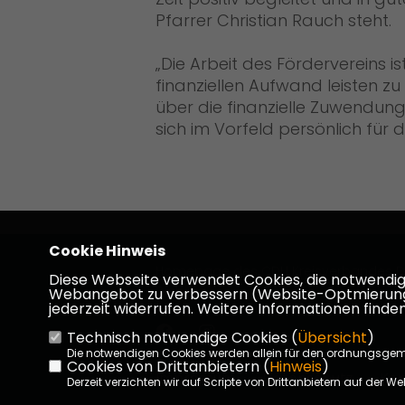
Pfarrer Christian Rauch steht.
Die Arbeit des Fördervereins i
finanziellen Aufwand leisten zu
über die finanzielle Zuwendung
sich im Vorfeld persönlich für 
Cookie Hinweis
Homepage des CDU Kreisverbandes D
Diese Webseite verwendet Cookies, die notwendig s
Dieburg
Webangebot zu verbessern (Website-Optmierung). F
jederzeit widerrufen. Weitere Informationen finden
Technisch notwendige Cookies (
Übersicht
)
Die notwendigen Cookies werden allein für den ordnungsge
Cookies von Drittanbietern (
Hinweis
)
Impressum
Datenschutz
Kon
Derzeit verzichten wir auf Scripte von Drittanbietern auf der We