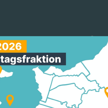
reinigungen
Arbeitskreise
Mitmachen
TZ: "ORGELFÖRDERVE
S ERHÄLT 500 EURO
 Höhe von 500 Euro zur allgemeinen
10.10
r Orgelförderverein St. Bartholomäus