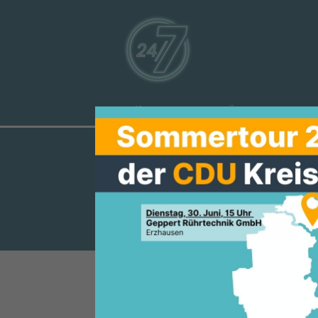
Aktuelles
Über uns
Ve
MANFRED PEN
BATHOLOMÄU
Über eine Landeszuwendung in
Vereinsförderung darf sich de