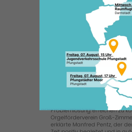
e.V. in Groß-Zimmern freuen“, 
Landtagsabgeordnete Manfred
Jahren nicht mehr benutzbar 
würden hohe Kosten bedeuten,
Problemlösung erreichen zu kö
Orgelförderverein Groß-Zimme
erklärte Manfred Pentz, der de
Zeit positiv begleitet und in 