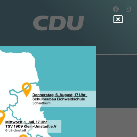
REIN ST.
"
.2014, 09:16 Uhr