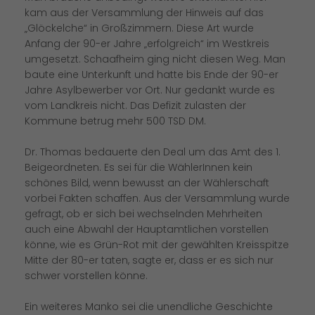
kam aus der Versammlung der Hinweis auf das
Glöckelche“ in Großzimmern. Diese Art wurde
Anfang der 90-er Jahre „erfolgreich“ im Westkreis
umgesetzt. Schaafheim ging nicht diesen Weg. Man
baute eine Unterkunft und hatte bis Ende der 90-er
Jahre Asylbewerber vor Ort. Nur gedankt wurde es
vom Landkreis nicht. Das Defizit zulasten der
Kommune betrug mehr 500 TSD DM.
Dr. Thomas bedauerte den Deal um das Amt des 1.
Beigeordneten. Es sei für die WählerInnen kein
schönes Bild, wenn bewusst an der Wählerschaft
vorbei Fakten schaffen. Aus der Versammlung wurde
gefragt, ob er sich bei wechselnden Mehrheiten
auch eine Abwahl der Hauptamtlichen vorstellen
könne, wie es Grün-Rot mit der gewählten Kreisspitze
Mitte der 80-er taten, sagte er, dass er es sich nur
schwer vorstellen könne.
Ein weiteres Manko sei die unendliche Geschichte