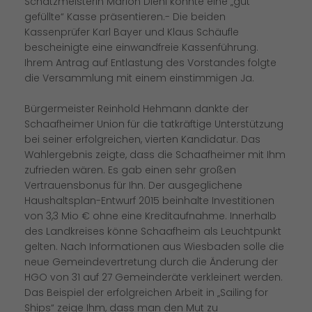
Schatzmeisterin Marion Diehl konnte eine „gut
gefüllte“ Kasse präsentieren.- Die beiden
Kassenprüfer Karl Bayer und Klaus Schäufle
bescheinigte eine einwandfreie Kassenführung.
Ihrem Antrag auf Entlastung des Vorstandes folgte
die Versammlung mit einem einstimmigen Ja.
Bürgermeister Reinhold Hehmann dankte der
Schaafheimer Union für die tatkräftige Unterstützung
bei seiner erfolgreichen, vierten Kandidatur. Das
Wahlergebnis zeigte, dass die Schaafheimer mit Ihm
zufrieden wären. Es gab einen sehr großen
Vertrauensbonus für Ihn. Der ausgeglichene
Haushaltsplan-Entwurf 2015 beinhalte Investitionen
von 3,3 Mio € ohne eine Kreditaufnahme. Innerhalb
des Landkreises könne Schaafheim als Leuchtpunkt
gelten. Nach Informationen aus Wiesbaden solle die
neue Gemeindevertretung durch die Änderung der
HGO von 31 auf 27 Gemeinderäte verkleinert werden.
Das Beispiel der erfolgreichen Arbeit in „Sailing for
Ships“ zeige Ihm, dass man den Mut zu