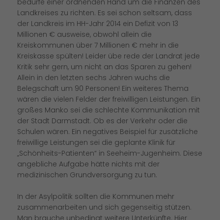
bedürfe einer ordnenden Hand um die Finanzen des
Landkreises zu richten. Es sei schon seltsam, dass
der Landkreis im HH-Jahr 2014 ein Defizit von 13
Millionen € ausweise, obwohl allein die
Kreiskommunen über 7 Millionen € mehr in die
Kreiskasse spülten! Leider übe rede der Landrat jede
Kritik sehr gern, um nicht an das Sparen zu gehen!
Allein in den letzten sechs Jahren wuchs die
Belegschaft um 90 Personen! Ein weiteres Thema
wären die vielen Felder der freiwilligen Leistungen. Ein
großes Manko sei die schlechte Kommunikation mit
der Stadt Darmstadt. Ob es der Verkehr oder die
Schulen wären. Ein negatives Beispiel für zusätzliche
freiwillige Leistungen sei die geplante Klinik für
Schönheits-Patienten“ in Seeheim-Jugenheim. Diese
angebliche Aufgabe hätte nichts mit der
medizinischen Grundversorgung zu tun.
In der Asylpolitik sollten die Kommunen mehr
zusammenarbeiten und sich gegenseitig stützen.
Man brauche unbedingt weitere Unterkünfte. Hier