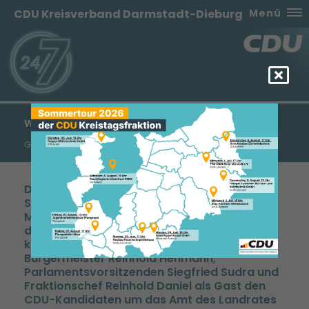
CDU Kreisverband Darmstadt-Dieburg
Menü
WERNER THOMAS: FÜR DIE WERTE EINSTEHEN!
Großer Vertrauensvorschuss für Reinhold Hehmann
Die Jahreshauptversammlung der
Schaafheimer Christdemokraten wurde am
Montag im Schaafheimer Sängerverein
durchgeführt. Vorsitzender Ralph Pittich
konnte neben vielen Mitgliedern
Bürgermeister Reinhold Hehmann,
Parlamentsvorsitzenden Siegfried Sudra und
Fraktionschef Reinhold Daniel als Gast den
CDU-Kandidaten um das Amt des Landrates