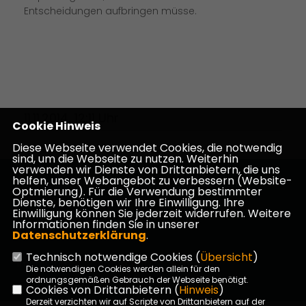
Entscheidungen aufbringen müsse.
11.11.2014, 12:11 Uhr
Cookie Hinweis
Diese Webseite verwendet Cookies, die notwendig
sind, um die Webseite zu nutzen. Weiterhin
verwenden wir Dienste von Drittanbietern, die uns
helfen, unser Webangebot zu verbessern (Website-
Homepage des CDU Kreisverbandes Darmstadt-
Optmierung). Für die Verwendung bestimmter
Dieburg
Dienste, benötigen wir Ihre Einwilligung. Ihre
Einwilligung können Sie jederzeit widerrufen. Weitere
Informationen finden Sie in unserer
Datenschutzerklärung
.
Technisch notwendige Cookies (
Übersicht
)
Impressum
Datenschutz
Kontakt
Die notwendigen Cookies werden allein für den
ordnungsgemäßen Gebrauch der Webseite benötigt.
Cookies von Drittanbietern (
Hinweis
)
Derzeit verzichten wir auf Scripte von Drittanbietern auf der