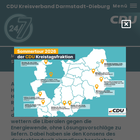
CDU Kreisverband Darmstadt-Dieburg
Menü
MANFRED PENTZ: „FÄHNCHEN IM WIND ODER
STARKE FREIE DEMOKRATEN IN HESSEN?“
Anlässlich des Landesparteitages der FDP
Hessen stellte der Generalsekretär der CDU
Hessen, Manfred Pentz, die Frage, „welche
Rolle die FDP künftig in Hessen spielen“ wolle.
Ein klarer Kurs der Partei ist auch heute nach
dem Parteitag nicht erkennbar. Erneut
wettern die Liberalen gegen die
Energiewende, ohne Lösungsvorschläge zu
liefern. Dabei haben sie den Konsens des