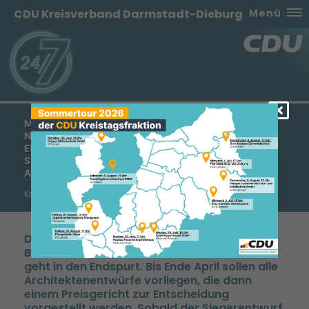
CDU Kreisverband Darmstadt-Dieburg
Menü
MANFRED PENTZ: „LAND HESSEN FÖRDERT
NEUBAU DES BETTENHAUSES MIT 40 MILLIONEN
EURO.“ - „SCHWARZ-GRÜNE KOALITION LEGT
SONDERPROGRAMM VON 120 MILLIONEN EURO
AUF.“
Kreisklinik Groß-Umstadt
Die Planungsphase für den Neubau des
Bettenhauses der Kreisklinik Groß-Umstadt
geht in den Endspurt. Bis Ende April sollen alle
Architektenentwürfe vorliegen, die dann
einem Preisgericht zur Entscheidung
vorgestellt werden. Sobald der Siegerentwurf