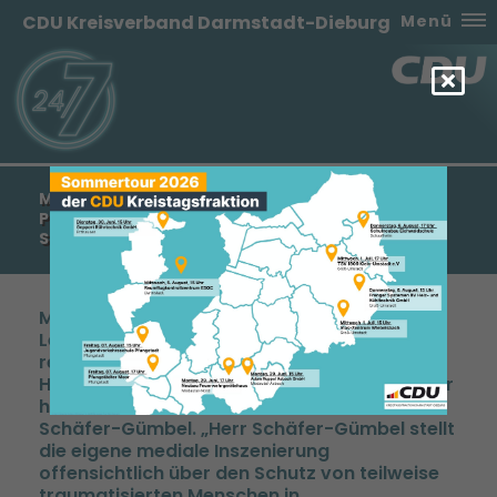
CDU Kreisverband Darmstadt-Dieburg
Menü
MANFRED PENTZ: SCHÄFER-GÜMBEL IST
POLITISCHE INSZENIERUNG WICHTIGER ALS
SCHUTZ VON TRAUMATISIERTEN FLÜCHTLINGEN
Mit „großem Unverständnis angesichts des
Leids, das viele Flüchtlinge erlitten haben",
reagierte der Generalsekretär der CDU
Hessen, Manfred Pentz, auf das Verhalten der
hessischen SPD und ihres Vorsitzenden
Schäfer-Gümbel. „Herr Schäfer-Gümbel stellt
die eigene mediale Inszenierung
offensichtlich über den Schutz von teilweise
traumatisierten Menschen in