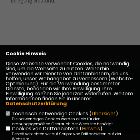
Belegung stattfand.
04.08.2015, 08:52 Uhr
Cookie Hinweis
Diese Webseite verwendet Cookies, die notwendig
sind, um die Webseite zu nutzen. Weiterhin
verwenden wir Dienste von Drittanbietern, die uns
helfen, unser Webangebot zu verbessern (Website-
Homepage des CDU Kreisverbandes Darmstadt-
Optmierung). Für die Verwendung bestimmter
Dieburg
Dienste, benötigen wir Ihre Einwilligung. Ihre
Einwilligung können Sie jederzeit widerrufen. Weitere
Informationen finden Sie in unserer
Datenschutzerklärung
.
Technisch notwendige Cookies (
Übersicht
)
Impressum
Datenschutz
Kontakt
Die notwendigen Cookies werden allein für den
ordnungsgemäßen Gebrauch der Webseite benötigt.
Cookies von Drittanbietern (
Hinweis
)
Derzeit verzichten wir auf Scripte von Drittanbietern auf der
©2026 CDU Kreisverband
Webseite.