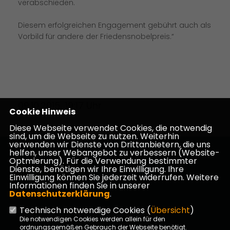
verabschieden.
Diesem erfolgreichen Engagement gebührt auch als
Vorbild für andere der Friedensnobelpreis.“
09.10.2015, 19:17 Uhr
Cookie Hinweis
Diese Webseite verwendet Cookies, die notwendig
sind, um die Webseite zu nutzen. Weiterhin
verwenden wir Dienste von Drittanbietern, die uns
helfen, unser Webangebot zu verbessern (Website-
Homepage des CDU Kreisverbandes Darmstadt-
Optmierung). Für die Verwendung bestimmter
Dieburg
Dienste, benötigen wir Ihre Einwilligung. Ihre
Einwilligung können Sie jederzeit widerrufen. Weitere
Informationen finden Sie in unserer
Datenschutzerklärung
.
Technisch notwendige Cookies (
Übersicht
)
Impressum
Datenschutz
Kontakt
Die notwendigen Cookies werden allein für den
ordnungsgemäßen Gebrauch der Webseite benötigt.