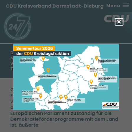
CDU Kreisverband Darmstadt-Dieburg
Menü
DER HESSISCHE CDU - EUROPAABGEORDNETE
MICHAEL GAHLER HAT SICH ERFREUT ZUR
VERLEIHUNG DES FRIEDENSNOBELPREISES AN DAS
TUNESISCHE FRIEDENS-QUARTETT GEÄUSSERT.
Gahler, der 2011 der Chefwahlbeobachter der
Europäischen Union bei den Wahlen zur
verfassunggebenden Versammlung war,
auch die Wahlen 2014 beobachtete und im
Europäischen Parlament zuständig für die
Demokratieförderprogramme mit dem Land
ist, äußerte: