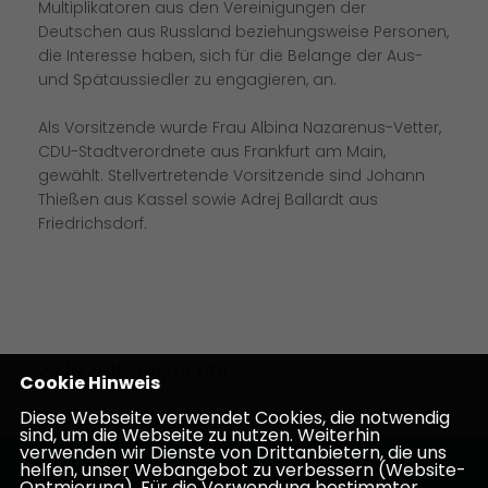
Multiplikatoren aus den Vereinigungen der
Deutschen aus Russland beziehungsweise Personen,
die Interesse haben, sich für die Belange der Aus-
und Spätaussiedler zu engagieren, an.
Als Vorsitzende wurde Frau Albina Nazarenus-Vetter,
CDU-Stadtverordnete aus Frankfurt am Main,
gewählt. Stellvertretende Vorsitzende sind Johann
Thießen aus Kassel sowie Adrej Ballardt aus
Friedrichsdorf.
22.10.2015, 09:05 Uhr
Cookie Hinweis
Diese Webseite verwendet Cookies, die notwendig
sind, um die Webseite zu nutzen. Weiterhin
verwenden wir Dienste von Drittanbietern, die uns
helfen, unser Webangebot zu verbessern (Website-
Homepage des CDU Kreisverbandes Darmstadt-
Optmierung). Für die Verwendung bestimmter