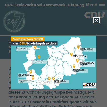
CDU Kreisverband Darmstadt-Dieburg
Menü
MANFRED PENTZ: „POLITIK FÜR DIE BELANGE DER
AUS- UND SPÄTSIEDLER ZU GESTALTEN, IST
BESONDERES ANLIEGEN DER CDU“
Politik für die Belange der Aus- und
Spätsiedler zu gestalten, war von Beginn an
ein besonderes Anliegen der CDU. Gerade in
Hessen haben die CDU-Regierungen stets
eine besondere Verantwortung gegenüber
dieser Zuwanderungsgruppe bekräftigt. Mit
der Konstituierung des ‚Netzwerk Aussiedler
in der CDU Hessen‘ in Frankfurt gehen wir nun
den nächsten Schritt um die Interessen der