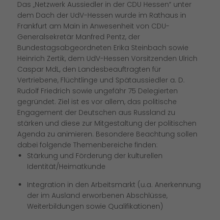
Das „Netzwerk Aussiedler in der CDU Hessen“ unter
dem Dach der UdV-Hessen wurde im Rathaus in
Frankfurt am Main in Anwesenheit von CDU-
Generalsekretär Manfred Pentz, der
Bundestagsabgeordneten Erika Steinbach sowie
Heinrich Zertik, dem UdV-Hessen Vorsitzenden Ulrich
Caspar MdL, den Landesbeauftragten für
Vertriebene, Flüchtlinge und Spätaussiedler a. D.
Rudolf Friedrich sowie ungefähr 75 Delegierten
gegründet. Ziel ist es vor allem, das politische
Engagement der Deutschen aus Russland zu
stärken und diese zur Mitgestaltung der politischen
Agenda zu animieren. Besondere Beachtung sollen
dabei folgende Themenbereiche finden:
Stärkung und Förderung der kulturellen
Identität/Heimatkunde
Integration in den Arbeitsmarkt (u.a. Anerkennung
der im Ausland erworbenen Abschlüsse,
Weiterbildungen sowie Qualifikationen)