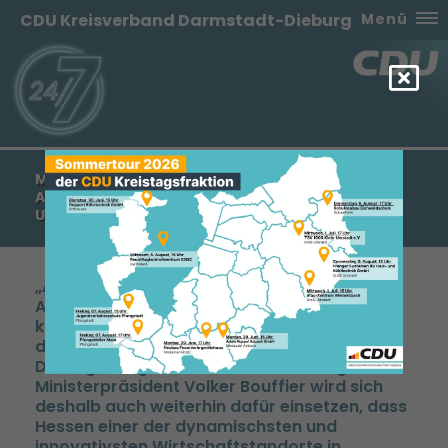
CDU Kreisverband Darmstadt-Dieburg
Menü
MANFRED PENTZ: CDU STEHT AN DER SEITE DER
ARBEITNEHMERINNEN UND ARBEITNEHMER IN
UNSEREM LAND
Als CDU stehen wir an der Seite der
Arbeitnehmerinnen und Arbeitnehmer. Wir
kämpfen aber auch weiterhin für diejenigen,
die bisher noch nicht in Beschäftigung sind.
Die Regierungskoalition unter Führung von
Ministerpräsident Volker Bouffier wird sich
deshalb auch weiterhin dafür einsetzen, dass
Hessen einer der dynamischsten und
innovativsten Wirtschaftstandorte in