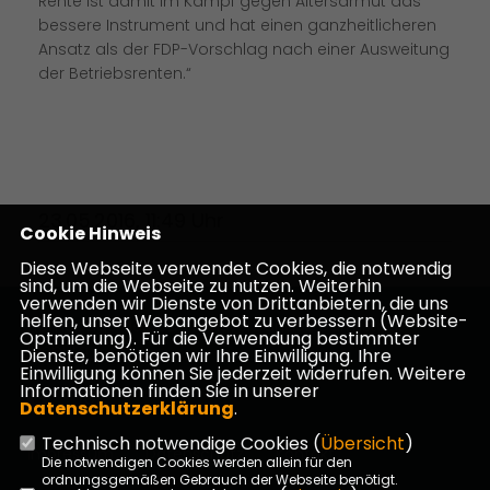
Rente ist damit im Kampf gegen Altersarmut das
bessere Instrument und hat einen ganzheitlicheren
Ansatz als der FDP-Vorschlag nach einer Ausweitung
der Betriebsrenten.“
23.05.2016, 11:49 Uhr
Cookie Hinweis
Diese Webseite verwendet Cookies, die notwendig
sind, um die Webseite zu nutzen. Weiterhin
verwenden wir Dienste von Drittanbietern, die uns
helfen, unser Webangebot zu verbessern (Website-
Homepage des CDU Kreisverbandes Darmstadt-
Optmierung). Für die Verwendung bestimmter
Dieburg
Dienste, benötigen wir Ihre Einwilligung. Ihre
Einwilligung können Sie jederzeit widerrufen. Weitere
Informationen finden Sie in unserer
Datenschutzerklärung
.
Technisch notwendige Cookies (
Übersicht
)
Impressum
Datenschutz
Kontakt
Die notwendigen Cookies werden allein für den
ordnungsgemäßen Gebrauch der Webseite benötigt.