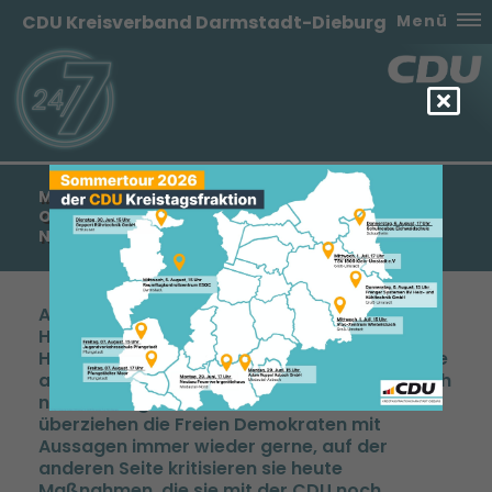
CDU Kreisverband Darmstadt-Dieburg
Menü
MANFRED PENTZ: FDP HAT IHRE ROLLE ALS
OPPOSITIONSPARTEI OFFENSICHTLICH NOCH
NICHT GEFUNDEN
Anlässlich des Landesparteitages der FDP
Hessen sagte der Generalsekretär der CDU
Hessen, Manfred Pentz: „Die FDP hat ihre Rolle
als Oppositionspartei in Hessen offensichtlich
noch nicht gefunden. Auf der einen Seite
überziehen die Freien Demokraten mit
Aussagen immer wieder gerne, auf der
anderen Seite kritisieren sie heute
Maßnahmen, die sie mit der CDU noch