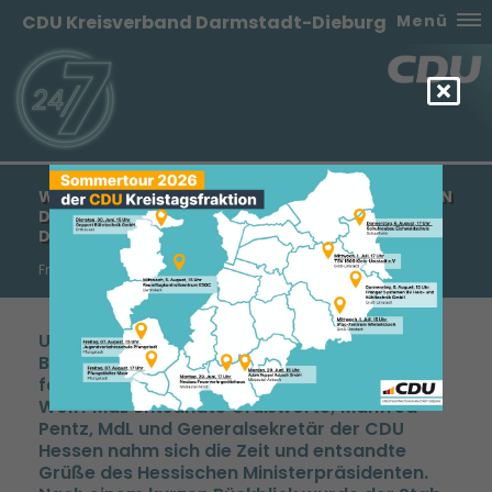
CDU Kreisverband Darmstadt-Dieburg
Menü
WEITERGABE DER LEITUNG VON ANNETTE BARS AN
DR. CORNELIA LIETZ FÜR DEN LANDKREIS
DARMSTADT
Frauen-Union Darmstadt-Dieburg
Unter der Leitung der
Bundestagsabgeordneten Patricia Lips
fanden die Vorstandswahlen statt. Karin
Wolff MdL entsandte Grußworte; Manfred
Pentz, MdL und Generalsekretär der CDU
Hessen nahm sich die Zeit und entsandte
Grüße des Hessischen Ministerpräsidenten.