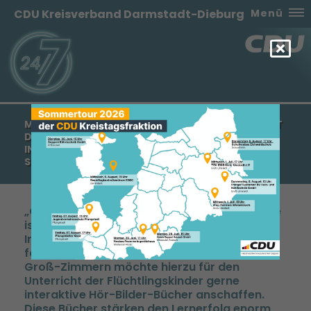
CDU Kreisverband Darmstadt-Dieburg
Menü
MANFRED PENTZ: DAS ERLERNEN DER SPRACHE IST
DER UNVERZICHTBARSTE TEIL IM
INTEGRATIONSPROZESS - 500,- EURO FÜR DEN
SCHULVEREIN DER FRIEDENSSCHULE
Gerade das Erlernen der deutschen Sprache
ist der unverzichtbarste Teil im
Integrationsprozess und das sollten wir
fördern, wo wir können. Die Friedensschule in
Groß-Zimmern möchte hierzu für den
Unterricht der Flüchtlingskinder gerne
interaktive Hör-Bilder-Bücher anschaffen.
Diese Bücher stärken den Lernerfolg enorm,