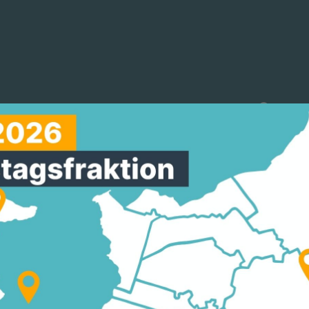
reinigungen
Arbeitskreise
Mitmachen
HULTRÄGER ERHALTE
DIE MODERNISIERUNG
 DIE LANDTAGSABGE
 DARMSTADT UND D