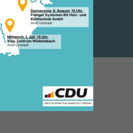
 WOLFF UND
E CDU)
R ORT EIN
3.2017, 16:48 Uhr