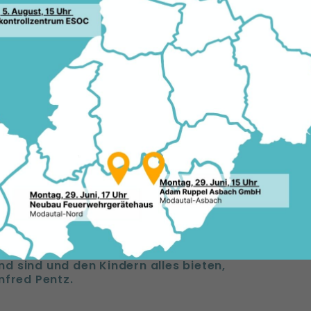
NFRED PENTZ, KARIN
AFF-ISSELMANN (ALL
 FÜR DIE SCHULEN VO
armstadt-Dieburg & Darmstadt
ein guter Lehrplan, Bücher und
23.0
auch gut ausgestattete und moderne
hende Maßnahme aus dem neuen
I, kurz KIP II, macht dies nun möglich.
e Schülerinnen und Schüler Spaß am
Schule gehen. Dazu gehört, dass die
d sind und den Kindern alles bieten,
nfred Pentz.