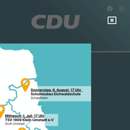
N MEHR
 UND
ORDNETEN
ARMSTADT-