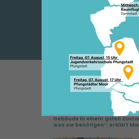
DIEBURG, MA
IRMGARD KL
SETZEN SICH
32 Mio. Euro für Schulen in D
Zur Bildung gehören nicht nur 
zeitgemäße Medien, sondern 
Schulgebäude. Eine entsprec
Kommunalinvestitionsprogramm I
Wir wünschen uns, dass unser
Lernen haben und gerne in die 
Gebäude in einem guten Zustan
was sie benötigen“, erklärt Ma