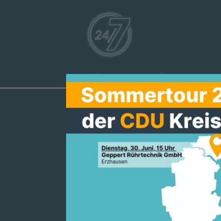
Aktuelles
Über uns
Ve
HESSENS SC
MITTEL FÜR 
SANIERUNG.
DER REGION