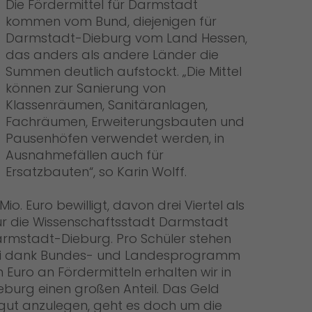
Die Fördermittel für Darmstadt
kommen vom Bund, diejenigen für
Darmstadt-Dieburg vom Land Hessen,
das anders als andere Länder die
Summen deutlich aufstockt. „Die Mittel
können zur Sanierung von
Klassenräumen, Sanitäranlagen,
Fachräumen, Erweiterungsbauten und
Pausenhöfen verwendet werden, in
Ausnahmefällen auch für
Ersatzbauten“, so Karin Wolff.
o. Euro bewilligt, davon drei Viertel als
 für die Wissenschaftsstadt Darmstadt
Darmstadt-Dieburg. Pro Schüler stehen
ei dank Bundes- und Landesprogramm
n Euro an Fördermitteln erhalten wir in
urg einen großen Anteil. Das Geld
 gut anzulegen, geht es doch um die