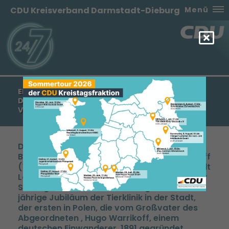
CDU Kreisverband Darmstadt-Dieburg
Menü
EHEMALIGER CDU-BUNDESTAGSABGEORDNETER
DR. ALEXANDER WARRIKOFF ERHÄLT
VERDIENSTMEDAILLE DER STADT LODZ
Der langjährige frühere hessische CDU
Bundestagsabgeordnete Alexander Warrikoff
(1983 -1994 ), wurde von der polnischen Stadt
Lodz ( Lodsch) mit der Verdienstmedaille der
Stadt geehrt. Anlass der Ehrung ist das 125-
jährige Jubiläum der Tierklinik in der Stadt,
der ersten in Polen, die vom Großvater des
Abgeordneten , Hugo Warrikoff, einem
deutschen Einwanderer, 1891 gegründet