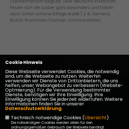
Loschermensch begrüßt. Über deutsche Investoren
freuen sich die Lodzer ganz besonders und haben
auch schon schöne Erfolge erzielt ( z. B. Siemens,
Bosch, Rossmann, Dachser. Commerzbank).
30.05.2017, 14:30 Uhr
Cookie Hinweis
Diese Webseite verwendet Cookies, die notwendig
sind, um die Webseite zu nutzen. Weiterhin
verwenden wir Dienste von Drittanbietern, die uns
helfen, unser Webangebot zu verbessern (Website-
Homepage des CDU Kreisverbandes Darmstadt-
Optmierung). Für die Verwendung bestimmter
Dieburg
Dienste, benötigen wir Ihre Einwilligung. Ihre
Einwilligung können Sie jederzeit widerrufen. Weitere
Informationen finden Sie in unserer
Datenschutzerklärung
.
Technisch notwendige Cookies (
Übersicht
)
Impressum
Datenschutz
Kontakt
Die notwendigen Cookies werden allein für den
ordnungsgemäßen Gebrauch der Webseite benötigt.