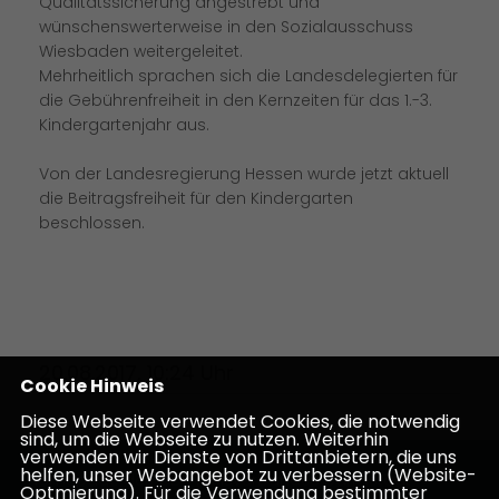
Qualitätssicherung angestrebt und
wünschenswerterweise in den Sozialausschuss
Wiesbaden weitergeleitet.
Mehrheitlich sprachen sich die Landesdelegierten für
die Gebührenfreiheit in den Kernzeiten für das 1.-3.
Kindergartenjahr aus.
Von der Landesregierung Hessen wurde jetzt aktuell
die Beitragsfreiheit für den Kindergarten
beschlossen.
20.08.2017, 10:24 Uhr
Cookie Hinweis
Diese Webseite verwendet Cookies, die notwendig
sind, um die Webseite zu nutzen. Weiterhin
verwenden wir Dienste von Drittanbietern, die uns
helfen, unser Webangebot zu verbessern (Website-
Homepage des CDU Kreisverbandes Darmstadt-
Optmierung). Für die Verwendung bestimmter