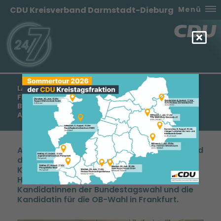
CDU Kreisverband Darmstadt-Dieburg
Menü
LANDESDELEGIERTENTAG AM 19. AUGUST IN
FRANKFURT MIT VORSTELLUNG DER
BUNDESTAGSKANDIDATINNEN UND DES
ANTRAGES DER FU DA-DI
Am Landesdelegiertentag nahm der Vorstand
der FU Darmstadt-Dieburg teil. Frau Müller-
Klepper, die Landesvorsitzende der FU
Hessen, begrüßte die Teilnehmer und die
Kandidatinnen der Bundestagswahl und die
Kandidatin für die OB-Wahl in Frankfurt.