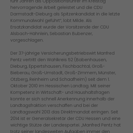
fünf Jahren als Oppositionsführer im Kreistag
hervorragende Arbeit geleistet und die CDU
Darmstadt-Dieburg als Spitzenkandidat in die letzte
Kommunalwahl geführt“, lobt Milde. Als
Ersatzkandidat wurde der Vorsitzende der CDU
Alsbach-Hähnlein, Sebastian Bubenzer,
vorgeschlagen.
Der 37-jährige Versicherungsbetriebswirt Manfred
Pentz vertritt den Wahlkreis 52 (Babenhausen,
Dieburg, Eppertshausen, Fischbachtal, Groß-
Bieberau, Groß-Umstadt, Groß-Zimmern, Münster,
Otzberg, Reinheim und Schaafheim) seit dem 1.
Oktober 2010 im Hessischen Landtag. Mit seiner
Kompetenz in Wirtschaft- und Haushaltsfragen
konnte er sich schnell Anerkennung innerhalb der
Landtagsfraktion verschaffen und bei der
Landtagswahl 2013 das Direktmandat erringen. Seit
2014 ist er Generalsekretär der CDU Hessen und eine
wichtige Stütze der Landespartei. „Manfred Pentz hat
trotz seiner landesweiten Aufgaben immer den