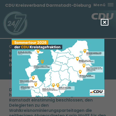
CDU Kreisverband Darmstadt-Dieburg
Menü
CDU DARMSTADT-DIEBURG SCHLÄGT LUTZ
KÖHLER, MANFRED PENTZ MDL UND KARIN WOLFF
MDL ALS WAHLKREISKANDIDATEN FÜR DIE
NÄCHSTE LANDTAGSWAHL VOR – UNSER ZIEL IST
DER GEWINN ALLER DREI DIREKTMANDATE!
Landtagswahl 2018/19
Der CDU-Kreisvorstand Darmstadt-Dieburg
hat in seiner gestrigen Sitzung in Ober-
Ramstadt einstimmig beschlossen, den
Delegierten zu den
Wahlkreisnominierungsparteitagen die
seitherigen Abgeordneten Karin Wolff für den