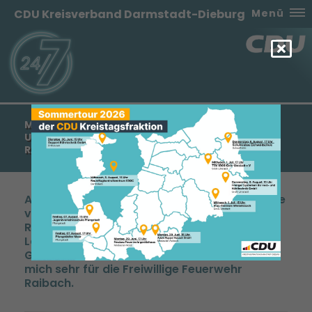
CDU Kreisverband Darmstadt-Dieburg
Menü
MANFRED PENTZ: HESSISCHE LANDESREGIERUNG
UNTERSTÜTZT DIE FREIWILLIGE FEUERWEHR
RAIBACH MIT 28.500 EURO
Anlässlich der finanziellen Zuwendung in Höhe
von 28.500 Euro für die freiwillige Feuerwehr
Raibach erklärt der örtliche
Landtagsabgeordnete und hessische CDU-
Generalsekretär Manfred Pentz: „Ich freue
mich sehr für die Freiwillige Feuerwehr
Raibach.