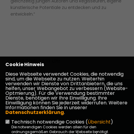
gleichzeitig jungen Autoren und Regisseuren, eigene
künstlerische Potentiale zu entdecken und zu
entwickeln.“
07.02.2018, 17:19 Uhr
Cookie Hinweis
Diese Webseite verwendet Cookies, die notwendig
sind, um die Webseite zu nutzen. Weiterhin
verwenden wir Dienste von Drittanbietern, die uns
helfen, unser Webangebot zu verbessern (Website-
Homepage des CDU Kreisverbandes Darmstadt-
Optmierung). Für die Verwendung bestimmter
Dieburg
Dienste, benötigen wir Ihre Einwilligung. Ihre
Einwilligung können Sie jederzeit widerrufen. Weitere
Informationen finden Sie in unserer
Datenschutzerklärung
.
Technisch notwendige Cookies (
Übersicht
)
Impressum
Datenschutz
Kontakt
Die notwendigen Cookies werden allein für den
ordnungsgemäßen Gebrauch der Webseite benötigt.