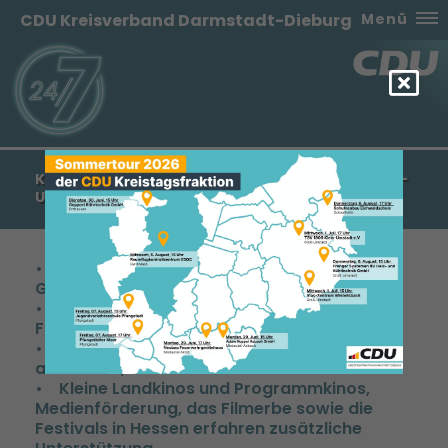
CDU Kreisverband Darmstadt-Dieburg
Menü
KARIN WOLFF: HESSEN IST EIN ATTRAKTIVER FILM-
UND MEDIENSTANDORT
• Gründung der HessenFilm und Medien
GmbH als zentrale Anlaufpunkt
• Anfang 2016 enormer Schub für
Filmförderung in Hessen
• Filmförderung in Hessen beläuft sich 2018
auf rund 11,5 Millionen Euro
• Kleine Landkinos und Programmkinos,
Medienförderung, das Filmerbe sowie die
Festivals in Hessen erfahren zusätzliche