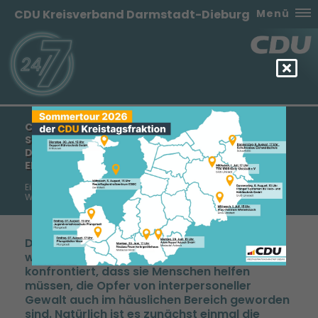
CDU Kreisverband Darmstadt-Dieburg
Menü
CDU-KREISTAGSFRAKTION FORDERT LANDRAT
SCHELLHAAS AUF, EINE SCHUTZAMBULANZ FÜR
DEN LANDKREIS DARMSTADT-DIEBURG
EINZURICHTEN
Ein Beitrag vom stellvertretenden Fraktionsvorsitzenden Dr.
Werner Thomas
Die Notaufnahmen von Krankenhäusern
werden immer wieder mit der Tatsache
konfrontiert, dass sie Menschen helfen
müssen, die Opfer von interpersoneller
Gewalt auch im häuslichen Bereich geworden
sind. Natürlich ist es zunächst einmal die