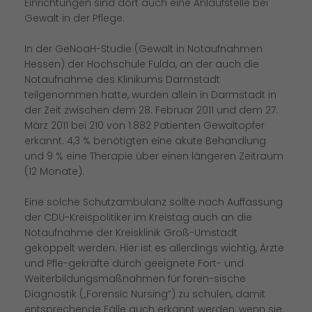
Einrichtungen sind dort auch eine Anlaufstelle bei
Gewalt in der Pflege.
In der GeNoaH-Studie (Gewalt in Notaufnahmen
Hessen) der Hochschule Fulda, an der auch die
Notaufnahme des Klinikums Darmstadt
teilgenommen hatte, wurden allein in Darmstadt in
der Zeit zwischen dem 28. Februar 2011 und dem 27.
März 2011 bei 210 von 1.882 Patienten Gewaltopfer
erkannt. 4,3 % benötigten eine akute Behandlung
und 9 % eine Therapie über einen längeren Zeitraum
(12 Monate).
Eine solche Schutzambulanz sollte nach Auffassung
der CDU-Kreispolitiker im Kreistag auch an die
Notaufnahme der Kreisklinik Groß-Umstadt
gekoppelt werden. Hier ist es allerdings wichtig, Ärzte
und Pfle-gekräfte durch geeignete Fort- und
Weiterbildungsmaßnahmen für foren-sische
Diagnostik („Forensic Nursing“) zu schulen, damit
entsprechende Fälle auch erkannt werden, wenn sie