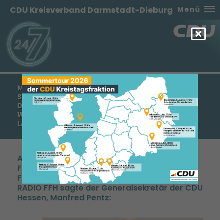
CDU Kreisverband Darmstadt-Dieburg
Menü
MANFRED PENTZ: CDU IST IN HESSEN KLAR
STÄRKSTE POLITISCHE KRAFT – WIR WOLLEN BEI
DER WAHL IM OKTOBER WIEDER GENAUSO STARK
WERDEN WIE BEI DER VERGANGENEN
LANDTAGSWAHL
Anlässlich einer Umfrage der
Forschungsgruppe Wahlen im Auftrag der
Frankfurter Allgemeinen Zeitung und von HIT
RADIO FFH sagte der Generalsekretär der CDU
Hessen, Manfred Pentz: