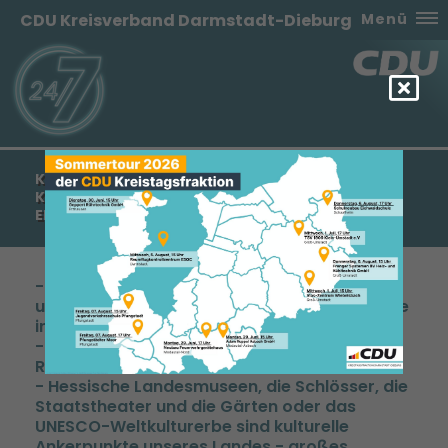
CDU Kreisverband Darmstadt-Dieburg
Menü
KARIN WOLFF MDL: VIELFÄLTIGE KUNST- UND
KULTURLANDSCHAFT IN HESSEN WIRD
EINDRUCKSVOLL SICHTBAR
- „Kulturatlas Hessen“ dokumentiert
umfänglich Stand der Kunst- und Kulturszene
in Hessen und ihrer Förderung
- Demographischer Wandel, der ländliche
Raum und Ehrenamt als Leitthemen
- Hessische Landesmuseen, die Schlösser, die
Staatstheater und die Gärten oder das
UNESCO-Weltkulturerbe sind kulturelle
Ankerpunkte unseres Landes - großes