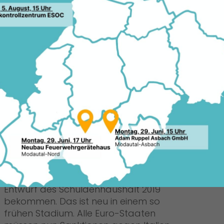
d sonst unter den EU-Staats- und
14.1
 Expertise mit europäischen Krisen und
 Chance, in der Welt mehr
und europäische Werte zu verankern.
wie in der Außen- und
 Steuerung der Migration.
Bei der Reform der Europäischen
Währungsunion müssen wir zuallererst
das Grundsätzliche beachten: Ohne
stabile Haushalte ist der Euro in Gefahr.
Italiens Populisten-Regierung hat
bereits die gelbe Karte für ihren
Entwurf des Schuldenhaushalt 2019
bekommen. Das ist neu in einem so
frühen Stadium. Alle Euro-Staaten