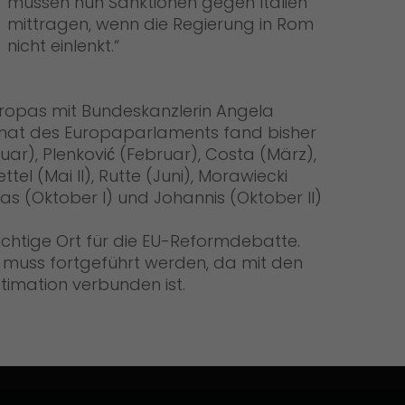
müssen nun Sanktionen gegen Italien
mittragen, wenn die Regierung in Rom
nicht einlenkt.“
ropas mit Bundeskanzlerin Angela
mat des Europaparlaments fand bisher
ar), Plenković (Februar), Costa (März),
ettel (Mai II), Rutte (Juni), Morawiecki
tas (Oktober I) und Johannis (Oktober II)
ichtige Ort für die EU-Reformdebatte.
 muss fortgeführt werden, da mit den
timation verbunden ist.