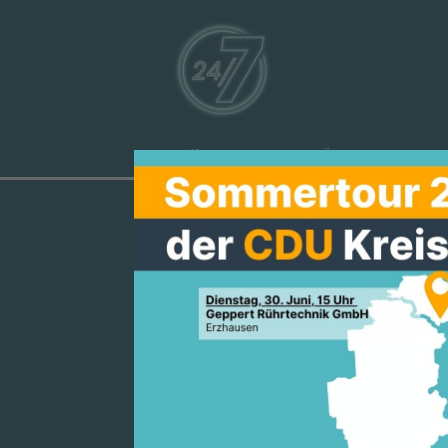
Aktuelles
Über uns
Ve
MICHAEL GAH
EUROPAABGEO
ON BUNDESKA
UR ZUKUNFT