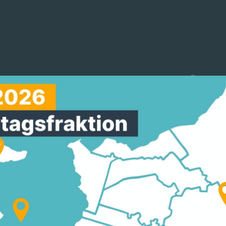
reinigungen
Arbeitskreise
Mitmachen
LER, HESSISCHER
RDNETER, BEGRÜSST 
NZLERIN DR. ANGEL
 EUROPAS