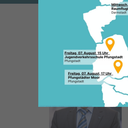
“Angela Merkel hat wie nieman
Regierungschefs Erfahrung und
Chancen. Europa hat die große
Verantwortung zu übernehmen 
In der Handelspolitik genauso 
Verteidigungspolitik sowie der