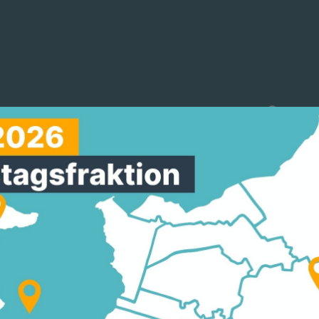
reinigungen
Arbeitskreise
Mitmachen
NTZ & MICHAEL GAHL
EN NÄHER BRINGEN“
ZUR EUROPAWOCHE 2