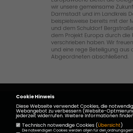
wir unsere gemeinsame Zukunft 
Darmstadt und im Landkreis 
beispielsweise bereits mit der
und dem Schuldorf Bergstraße dr
dem Projekt Europa durch die F
verschrieben haben. Wir freue
und eine rege Beteiligung aus 
Abgeordneten abschließend.
Cookie Hinweis
Homepage des CDU Kreisverbandes D
Diese Webseite verwendet Cookies, die notwendig s
Dieburg
Webangebot zu verbessern (Website-Optmierung). F
jederzeit widerrufen. Weitere Informationen finden
Technisch notwendige Cookies (
Übersicht
)
Die notwendigen Cookies werden allein für den ordnungsge