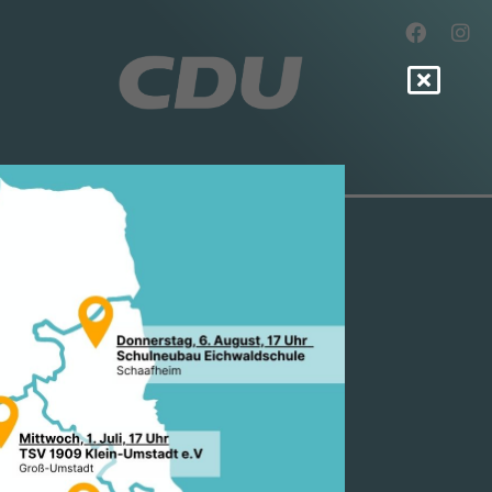
ER: „EUROPA
 –
019 IN