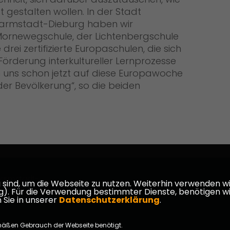
gestalten wollen. In der Stadt
Darmstadt-Dieburg haben wir
 Mornewegschule, der Lichtenbergschule
ei zertifizierte Europaschulen, die sich
örderung interkultureller Lernprozesse
n uns schon jetzt auf diese Europawoche
der Bevölkerung“, so die beiden
armstadt-
ind, um die Webseite zu nutzen. Weiterhin verwenden wir 
ür die Verwendung bestimmter Dienste, benötigen wir Ihr
 Sie in unserer
Datenschutzerklärung
.
mäßen Gebrauch der Webseite benötigt.