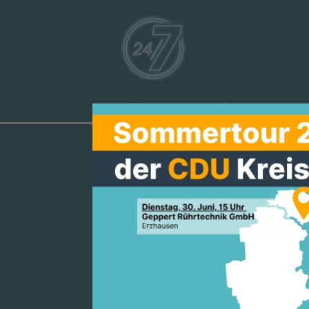
Aktuelles
Über uns
Ve
MANFRED PE
DEN MENSCH
EINLADUNG 
HESSEN“