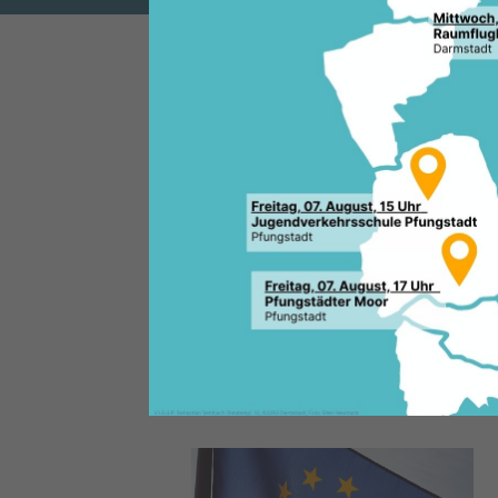
Die bundesweite Europawoche v
aktuelle europäische Themen u
öffentlichen Aufmerksamkeit r
Europa vor Ort begreifbarer 
Landtagsabgeordneten Manfre
Michael Gahler für eine aktive
Jeder kann sich an dieser Eur
Hochschulen, kommunale Einri
Religionsgemeinschaften, Unt
Nichtregierungsorganisationen
Der Kreativität sind hier kein
ob Podiumsdiskussion, Worksh
Wettbewerb kann Teil der Akt
Online-Informationsportal w
veröffentlicht“, ergänzen die C