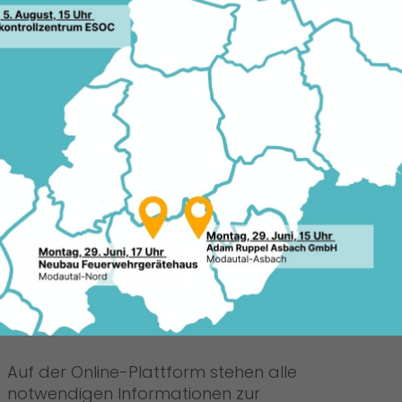
om 4. bis 12. Mai 2019 wird erneut
06.0
nd Ideen in den Blickpunkt der
ücken und mit vielfältigen Aktionen
machen“, werben der
d Pentz sowie der Europaabgeordnete
 Teilnahme an dieser Aktionswoche.
opawoche beteiligen. Schulen,
chtungen, Kirchen und
ernehmen, Vereine und
 laden wir herzlich zum Mitmachen ein.
e Grenzen gesetzt. Jede Veranstaltung,
op, Filmvorführung oder ein
ionswoche werden und wird auf dem
ww.europawoche.hessen.de
DU-Politiker.
Auf der Online-Plattform stehen alle
notwendigen Informationen zur