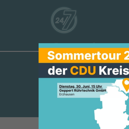
Aktuelles
Über uns
Ve
MANFRED PE
EINSATZKRÄF
RBEIT