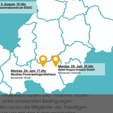
et der Münsterer „Muna“ hat alle
05.0
tagelang in Atem gehalten. Die
dem gesamten Landkreis, teilweise
dem Kreis Offenbach sowie Darmstadt
Zeit außerordentliches geleistet.
Nicht zuletzt durch die zusätzliche
Gefahr von Munitionsresten im Boden
war dieser Einsatz alles Andere als
alltäglich. Der Landtagsabgeordnete
und hessische CDU-Generalsekretär
Manfred Pentz spricht daher allen
beteiligten Einsatzkräften seinen
ausdrücklichen Dank aus: „Die
unzähligen ehrenamtlichen
Feuerwehrfrauen und -männer haben
unter schwersten Bedingungen
en voran die Mitglieder der freiwilligen