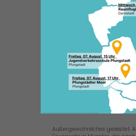
Der schwere Waldbrand im Gebi
Anwohner im weiteren Umkreis 
freiwilligen Feuerwehren aus 
unterstützt von Kräften aus 
und Frankfurt haben in dieser 
CDU Deutschlands/Christiane Lang
Außergewöhnliches geleistet. All