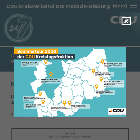
CDU Kreisverband Darmstadt-Dieburg
Menü
CDU-KREISTAGSFRAKTION TRAUERT UM ANTON
WEIHER
Nachruf
Die CDU-Kreistagsfraktion trauert um Herrn
Anton (Toni) Weiher.
* 25.06.1929 ƚ 01.09.2019