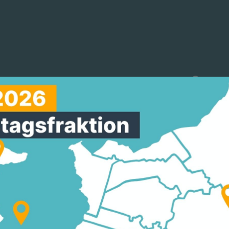
reinigungen
Arbeitskreise
Mitmachen
AGSFRAKTION STELL
UNG DER MITGLIEDSC
S IM SENIO-ZWECKV
Wirrungen muss endlich ein Schlussstrich gezoge