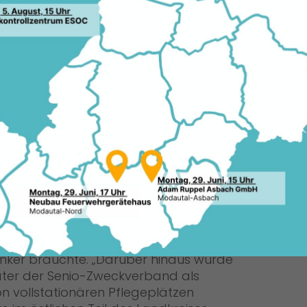
 einige gesetzlichen
24.0
nalen Gemeinschaftsarbeitsgesetz
ndigung einer Mitgliedschaft in einem
n und nicht wie früher erst nach
r beantragt die CDU-Kreistagsfraktion
eises im Senio-Zweckverband zum 1.
 der CDU-Kreistagsfraktionsvorsitzende
rag zur Kreistagssitzung am 17. Februar
Der Senio-Zweckverband war nötig
geworden, weil die ursprüngliche
Gersprenz gGmbH durch
Missmanagement in bedrohliche
Schieflage geraten war und deshalb
sanker brauchte. „Darüber hinaus wurde
ter der Senio-Zweckverband als
n vollstationären Pflegeplätzen