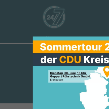
Aktuelles
Über uns
Ve
CDU-KREIST
AUF KÜNDIG
LANDKREISE
Nach Jahren der Irrungen und 