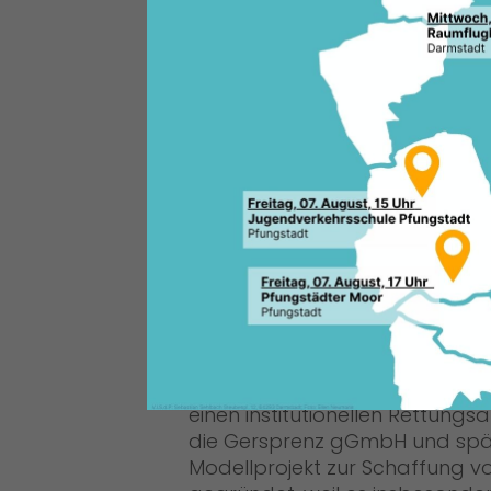
Zum 1. Januar 2020 haben sich
Rahmenbedingungen im Kommu
(KGG) geändert. Nun ist die Kü
Zweckverband bereits nach zeh
zwanzig Jahren möglich. Dahe
die Mitgliedschaft des Landkr
März 2022 zu kündigen“, weist
Lutz Köhler auf einen CDU-Ant
2020 hin.
einen institutionellen Rettung
die Gersprenz gGmbH und spä
Modellprojekt zur Schaffung vo