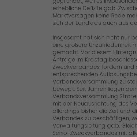
gegründet, weil es insbesonder
erhebliche Defizite gab. Zwisch
Marktversagen keine Rede mehr“
sich der Landkreis auch aus 
Insgesamt hat sich nicht nur b
eine größere Unzufriedenheit 
gemacht. Vor diesem Hintergru
Anträge im Kreistag beschlosse
Zweckverbandes fordern und di
entsprechenden Auflösungsbes
Verbandsversammlung zu stellen
bewegt. Seit Jahren liegen de
Verbandsversammlung Strategie
mit der Neuausrichtung des Ve
allerdings bisher die Zeit und d
Verbandes zu beschäftigen, wei
Verwaltungsleitung gab. Gleic
Senio-Zweckverbandes mit alle