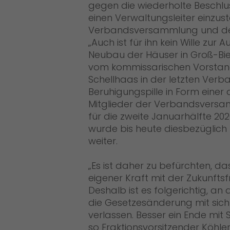
gegen die wiederholte Besch
einen Verwaltungsleiter einzustel
Verbandsversammlung und der 
Auch ist für ihn kein Wille zu
Neubau der Häuser in Groß-Bie
vom kommissarischen Vorstand
Schellhaas in der letzten Ver
Beruhigungspille in Form einer 
Mitglieder der Verbandsversam
für die zweite Januarhälfte 202
wurde bis heute diesbezüglich
weiter.
Es ist daher zu befürchten, d
eigener Kraft mit der Zukunfts
Deshalb ist es folgerichtig, an d
die Gesetzesänderung mit sic
verlassen. Besser ein Ende mit
so Fraktionsvorsitzender Köhle