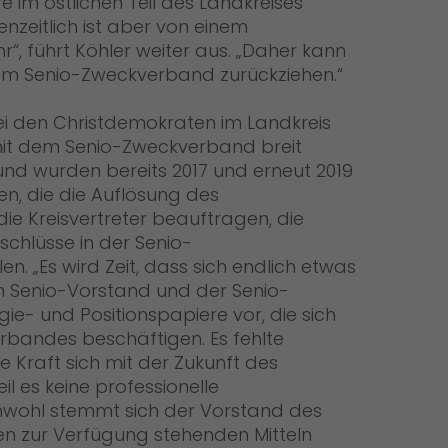
e im östlichen Teil des Landkreises
enzeitlich ist aber von einem
, führt Köhler weiter aus. „Daher kann
dem Senio-Zweckverband zurückziehen.“
ei den Christdemokraten im Landkreis
mit dem Senio-Zweckverband breit
nd wurden bereits 2017 und erneut 2019
n, die die Auflösung des
e Kreisvertreter beauftragen, die
chlüsse in der Senio-
. „Es wird Zeit, dass sich endlich etwas
m Senio-Vorstand und der Senio-
- und Positionspapiere vor, die sich
rbandes beschäftigen. Es fehlte
ie Kraft sich mit der Zukunft des
l es keine professionelle
hwohl stemmt sich der Vorstand des
n zur Verfügung stehenden Mitteln