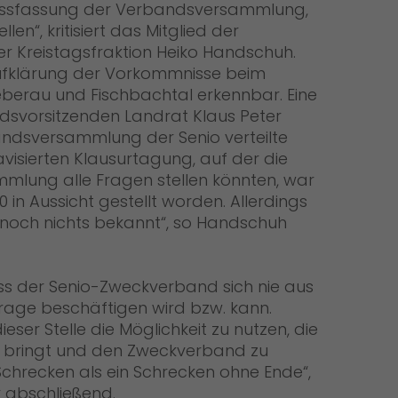
lussfassung der Verbandsversammlung,
len“, kritisiert das Mitglied der
Kreistagsfraktion Heiko Handschuh.
r Aufklärung der Vorkommnisse beim
berau und Fischbachtal erkennbar. Eine
svorsitzenden Landrat Klaus Peter
bandsversammlung der Senio verteilte
avisierten Klausurtagung, auf der die
mlung alle Fragen stellen könnten, war
0 in Aussicht gestellt worden. Allerdings
 noch nichts bekannt“, so Handschuh
ass der Senio-Zweckverband sich nie aus
frage beschäftigen wird bzw. kann.
ieser Stelle die Möglichkeit zu nutzen, die
h bringt und den Zweckverband zu
 Schrecken als ein Schrecken ohne Ende“,
r abschließend.