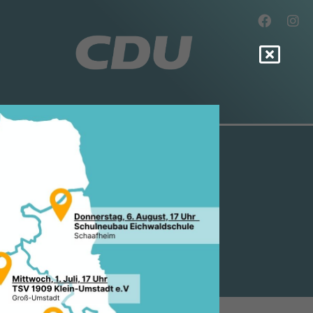
T ANTRAG
HAFT DES
ERBAND
n werden.“