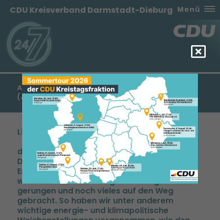
CDU Kreisverband Darmstadt-Dieburg
Menü
AKTUELLE AUSGABE DES BERICHTS AUS BERLIN
(JUNI 2021) JETZT ONLINE!
Liebe Leserin, lieber Leser,
die letzte reguläre Sitzungswoche des
Deutschen Bundestages ist am 25. Juni zu
Ende gegangen. Bis zur letzten Stunde haben
wir Parlamentarier um gute Lösungen
gerungen und noch vieles auf den Weg
gebracht. So haben wir unter anderem
wichtige energie- und klimapolitische