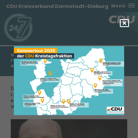
CDU Kreisverband Darmstadt-Dieburg
Menü
MANFRED PENTZ MDL: MÜNSTER ERHÄLT EINE
FÖRDERUNG ÜBER 732.000 € ZUR
INNENSTADTENTWICKLUNG
Die Stadt Münster erhält über das Bund-
Land-Förderprogramm „Lebendige Zentren“
eine Förderung in Höhe von 732.000 € für die
Weiterentwicklung ihres Stadtzentrums.