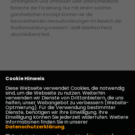
umfangreich und umfassen viele unterschiedliche
Bereiche der Förderung. Nur mit einem solchen
ganzheitlichen Konzept können wir die
bevorstehenden Herausforderungen im Bereich der
Stadtentwicklung meistern“, stellt Manfred Pentz
abschließend fest.
23.11.2021, 10:56 Uhr
Cookie Hinweis
Diese Webseite verwendet Cookies, die notwendig
sind, um die Webseite zu nutzen. Weiterhin
verwenden wir Dienste von Drittanbietern, die uns
helfen, unser Webangebot zu verbessern (Website-
Homepage des CDU Kreisverbandes Darmstadt-
Optmierung). Für die Verwendung bestimmter
Dieburg
Dienste, benötigen wir Ihre Einwilligung. Ihre
Einwilligung können Sie jederzeit widerrufen. Weitere
Informationen finden Sie in unserer
Datenschutzerklärung
.