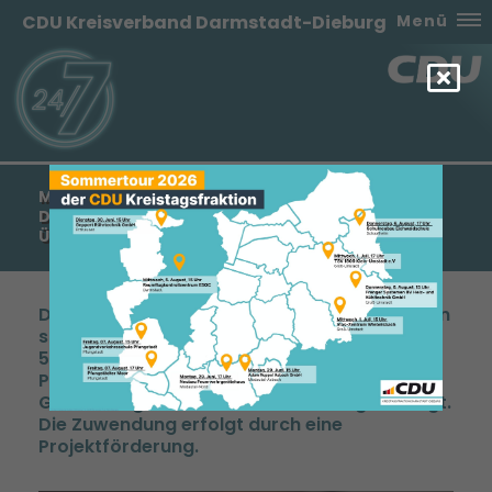
CDU Kreisverband Darmstadt-Dieburg
Menü
MANFRED PENTZ MDL: MUSIKSCHULE
DARMSTADT-DIEBURG E.V. ERHÄLT ZUWENDUNG
ÜBER 5.697,00
Die Musikschule Darmstadt-Dieburg e.V. kann
sich über eine Zuwendung in Höhe von
5.697,00 € freuen. Im Rahmen einer
Projektförderung wurde der Antrag auf
Gewährung einer Landeszuwendung bewilligt.
Die Zuwendung erfolgt durch eine
Projektförderung.