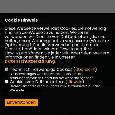
09.11.2021, 11:00 Uhr
Cookie Hinweis
Diese Webseite verwendet Cookies, die notwendig
sind, um die Webseite zu nutzen. Weiterhin
verwenden wir Dienste von Drittanbietern, die uns
helfen, unser Webangebot zu verbessern (Website-
Homepage des CDU Kreisverbandes Darmstadt-
Optmierung). Für die Verwendung bestimmter
Dieburg
Dienste, benötigen wir Ihre Einwilligung. Ihre
Einwilligung können Sie jederzeit widerrufen. Weitere
Informationen finden Sie in unserer
Datenschutzerklärung
.
Technisch notwendige Cookies (
Übersicht
)
Impressum
Datenschutz
Kontakt
Die notwendigen Cookies werden allein für den
ordnungsgemäßen Gebrauch der Webseite benötigt.
Cookies von Drittanbietern (
Hinweis
)
Derzeit verzichten wir auf Scripte von Drittanbietern auf der
©2026 CDU Kreisverband
Webseite.
Darmstadt-Dieburg | Alle Rechte
vorbehalten.
Einverstanden
Realisation: Sharkness Media GmbH & Co. KG