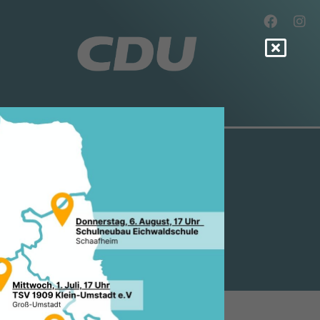
N
) ERHÄLT
0,00