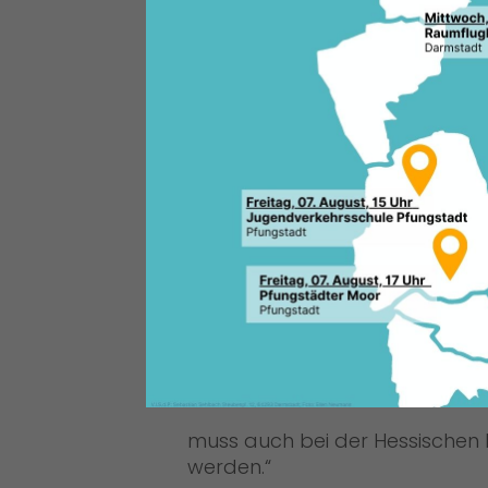
Die Hessische Landesfeuerweh
Landes Hessen zur Förderung d
Hessische Landesfeuerwehrschu
Ausstattung eine Zuwendung in
Foto: Tobias Koch
muss auch bei der Hessischen 
werden.“