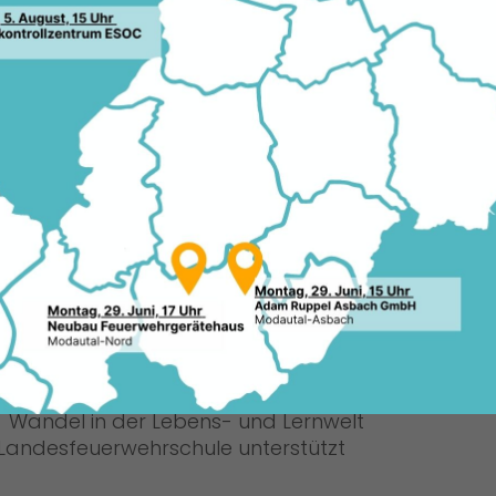
rschule wird eine Zuwendung des
06.11
es Brandschutzes erhalten. Die
le wird für die Beschaffung einer EDV-
 Höhe von 19.000,00 € erhalten.
Es ist wichtig, dass die Feuerwehr in
Deutschland bestmöglich ausgebildet
wird“, erklärt der
Landtagsabgeordnete und hessischer
CDU-Generalsekretär Manfred Pentz.
Gerade die Pandemie hat gezeigt,
dass digitales Lernen auch Vorteile
gegenüber dem Präsenzunterricht hat
und in einer modernen und digitalen
Welt immer wichtiger wird. Dieser
Wandel in der Lebens- und Lernwelt
Landesfeuerwehrschule unterstützt