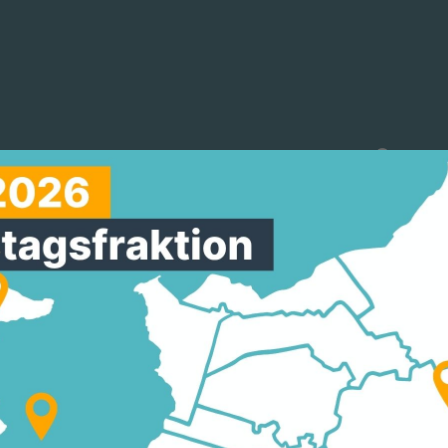
reinigungen
Arbeitskreise
Mitmachen
NTZ MDL: HESSISCHE
RWEHRSCHULE (HLFS
IN HÖHE VON 19.00