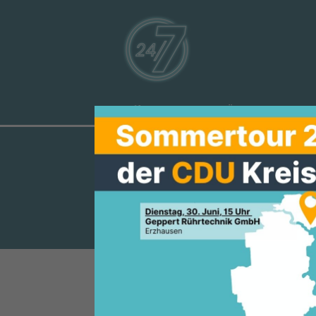
Aktuelles
Über uns
Ve
SCHÜLER UN
GEGRÜNDET
Thomas Schaumberg aus Groß-
Juli wurde im Groß-Umstädter