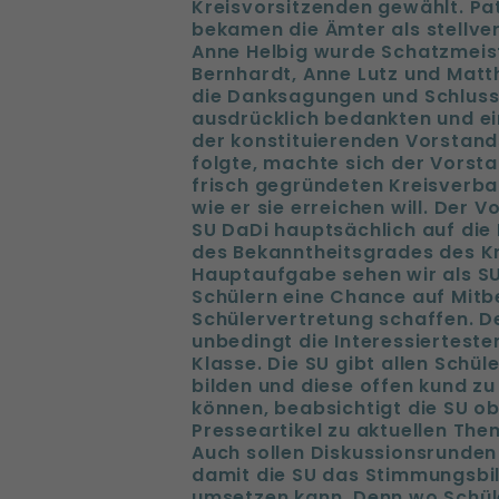
Kreisvorsitzenden gewählt. Pa
bekamen die Ämter als stellve
Anne Helbig wurde Schatzmeist
Bernhardt, Anne Lutz und Matth
die Danksagungen und Schlussw
ausdrücklich bedankten und ei
der konstituierenden Vorstand
folgte, machte sich der Vorsta
frisch gegründeten Kreisverban
wie er sie erreichen will. Der
SU DaDi hauptsächlich auf die
des Bekanntheitsgrades des Kr
Hauptaufgabe sehen wir als SU
Schülern eine Chance auf Mitbe
Schülervertretung schaffen. De
unbedingt die Interessierteste
Klasse. Die SU gibt allen Schül
bilden und diese offen kund zu
können, beabsichtigt die SU ob
Presseartikel zu aktuellen Them
Auch sollen Diskussionsrunde
damit die SU das Stimmungsbil
umsetzen kann. Denn wo Schül