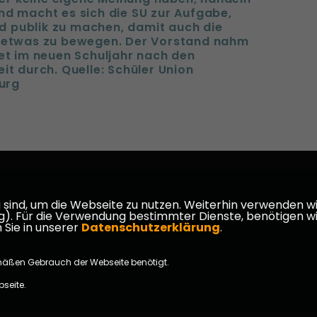
nd macht es sich die SU zur Aufgabe,
d publik zu machen, damit auch die
, etwas zu bewegen. Der Vorstand nahm
tet im neuen Schuljahr nach den
it durch. Quelle: Schüler Union
urg
armstadt-
ind, um die Webseite zu nutzen. Weiterhin verwenden wir 
ür die Verwendung bestimmter Dienste, benötigen wir Ihr
 Sie in unserer
Datenschutzerklärung
.
mäßen Gebrauch der Webseite benötigt.
takt
bseite.