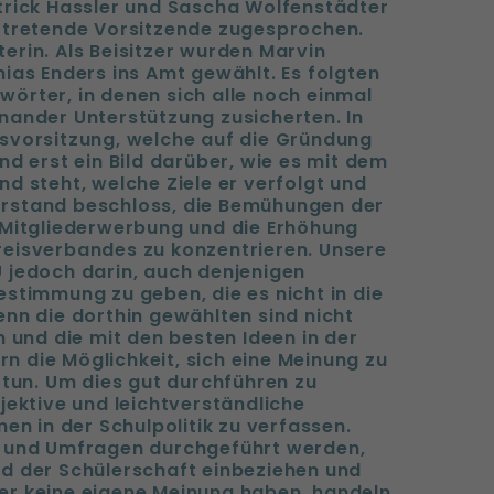
trick Hassler und Sascha Wolfenstädter
rtretende Vorsitzende zugesprochen.
erin. Als Beisitzer wurden Marvin
ias Enders ins Amt gewählt. Es folgten
örter, in denen sich alle noch einmal
nander Unterstützung zusicherten. In
svorsitzung, welche auf die Gründung
nd erst ein Bild darüber, wie es mit dem
d steht, welche Ziele er verfolgt und
 Vorstand beschloss, die Bemühungen der
 Mitgliederwerbung und die Erhöhung
eisverbandes zu konzentrieren. Unsere
 jedoch darin, auch denjenigen
stimmung zu geben, die es nicht in die
nn die dorthin gewählten sind nicht
n und die mit den besten Ideen in der
ern die Möglichkeit, sich eine Meinung zu
 tun. Um dies gut durchführen zu
jektive und leichtverständliche
en in der Schulpolitik zu verfassen.
n und Umfragen durchgeführt werden,
d der Schülerschaft einbeziehen und
er keine eigene Meinung haben, handeln