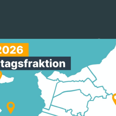
reinigungen
Arbeitskreise
Mitmachen
ION DARMSTADT-DIE
Umstadt neuer SU-Vorsitzender Am 8.
08.0
 Gasthaus „Zum Lamm“ die Schüler