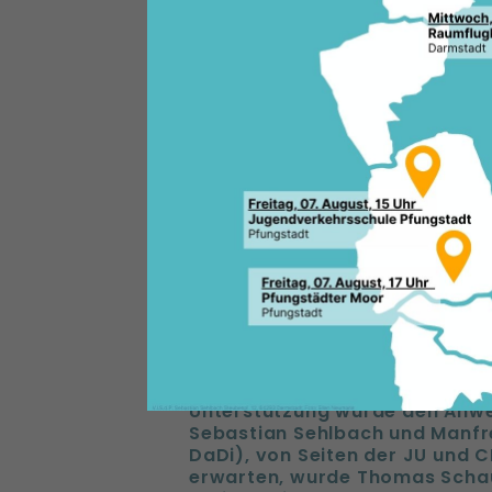
Union Darmstadt-Dieburg wied
Schülerorganisation wächst d
der ursprünglich ihr erster w
1973 existiert schon seit eini
Thomas Schaumberg (Kreisvors
historischen Kreisverband wied
Gründungsveranstaltung waren
der JU zu gegen. Als Thomas 
er sich noch einmal nachhalti
besonders für die aus den Rei
noch einmal wie wichtig die G
Denn die Schüler Union ist die A
die Schulpolitik einbringen wol
Macht und wird von vielen Part
parteiunabhängig ist. Die Schü
Sprachrohr für alle bürgerliche
und demokratischen Schülern. A
und Spaß Interessierten ist die
Unterstützung wurde den Anwe
Sebastian Sehlbach und Manfr
DaDi), von Seiten der JU und C
erwarten, wurde Thomas Scha