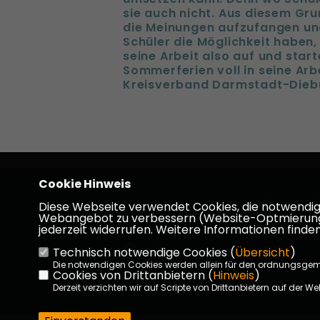
sie auch nicht. Aus diesem Gru
die Meinungen aufzufangen un
Schüler die Möglichkeit haben
seine Arbeit also auf und star
Sommerferien voll in seine Arbe
Kreisverband Darmstadt-Dieb
Cookie Hinweis
Homepage des CDU Kreisverbandes D
Diese Webseite verwendet Cookies, die notwendig s
Dieburg
Webangebot zu verbessern (Website-Optmierung). F
jederzeit widerrufen. Weitere Informationen finden
Technisch notwendige Cookies (
Übersicht
)
Die notwendigen Cookies werden allein für den ordnungsge
Cookies von Drittanbietern (
Hinweis
)
Impressum
Datenschutz
Kon
Derzeit verzichten wir auf Scripte von Drittanbietern auf der We