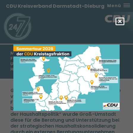
CDU Kreisverband Darmstadt-Dieburg
Menü
MANFRED PENTZ MDL: GROSS-UMSTADT ERHÄLT F
ÖRDERUNG FÜR DIE BERATUNG UND U
NTERSTÜTZUNG BEI DER STRATEGISCHEN H
AUSHALTSKONSOLIDIERUNG
Groß-Umstadt wurde eine Förderung in Höhe
von bis zu 22.000 Euro bewilligt. Nach der
Förderrichtlinie „Vertiefende Untersuchung
bei der Beratung von Kommunen in Fragen
der Haushaltspolitik“ wurde Groß-Umstadt
diese für die Beratung und Unterstützung bei
der strategischen Haushaltskonsolidierung
durch ein externes Beratungsunternehmen