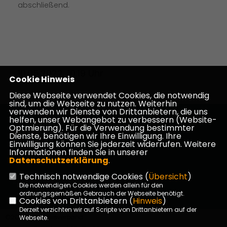
abschließend.
10.05.2022, 10:19 Uhr
Cookie Hinweis
Diese Webseite verwendet Cookies, die notwendig
sind, um die Webseite zu nutzen. Weiterhin
verwenden wir Dienste von Drittanbietern, die uns
helfen, unser Webangebot zu verbessern (Website-
Homepage des CDU Kreisverbandes Darmstadt-
Optmierung). Für die Verwendung bestimmter
Dieburg
Dienste, benötigen wir Ihre Einwilligung. Ihre
Einwilligung können Sie jederzeit widerrufen. Weitere
Informationen finden Sie in unserer
Datenschutzerklärung
.
Technisch notwendige Cookies (
Übersicht
)
Impressum
Datenschutz
Kontakt
Die notwendigen Cookies werden allein für den
ordnungsgemäßen Gebrauch der Webseite benötigt.
Cookies von Drittanbietern (
Hinweis
)
Derzeit verzichten wir auf Scripte von Drittanbietern auf der
©2026 CDU Kreisverband
Webseite.